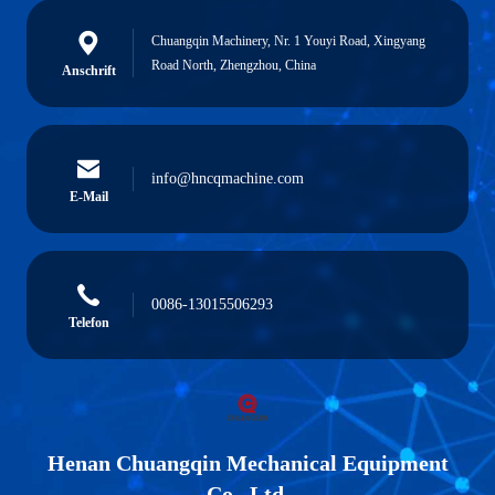
Chuangqin Machinery, Nr. 1 Youyi Road, Xingyang
Road North, Zhengzhou, China
Anschrift
info@hncqmachine.com
E-Mail
0086-13015506293
Telefon
Henan Chuangqin Mechanical Equipment
Co., Ltd.