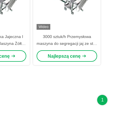
Wideo
a Jajeczna I
3000 sztuk/h Przemysłowa
Maszyna Żółtka
maszyna do segregacji jaj ze stali
na
nierdzewnej
 cenę
Najlepszą cenę
1