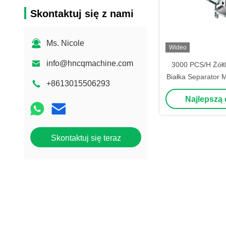
Skontaktuj się z nami
Ms. Nicole
Wideo
info@hncqmachine.com
3000 PCS/H Żółtk
Białka Separator 
+8613015506293
Jajecz
Najlepszą
Skontaktuj się teraz