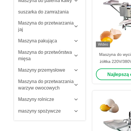
Maszyna do palenia kawy
suszarka do zamrażania
Maszyna do przetwarzania
jaj
Maszyna pakująca
Wideo
Maszyna do przetwórstwa
Maszyna do wycią
mięsa
żółtka 220V/380V
nierdze
Maszyny przemysłowe
Najlepszą
Maszyna do przetwarzania
warzyw owocowych
Maszyny rolnicze
maszyny spożywcze