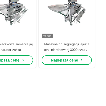
Wideo
kaczkowa, łamarka jaj
Maszyna do segregacji jajek z
eparator żółtka
stali nierdzewnej 3000 sztuk/h
Maszyna do rozbierania i
lepszą cenę
Najlepszą cenę
segregacji białego żółtka jajek