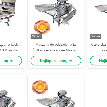
Wideo
Wideo
gania jajek i
Maszyna do oddzielenia jaj
Krakerska 
 304 ze stali
Żółtka jajeczna i białe Maszyna
i s
wnej
do oddzielenia jaj 3000 sztuk/h
 cenę
Najlepszą cenę
Naj
220V/380V