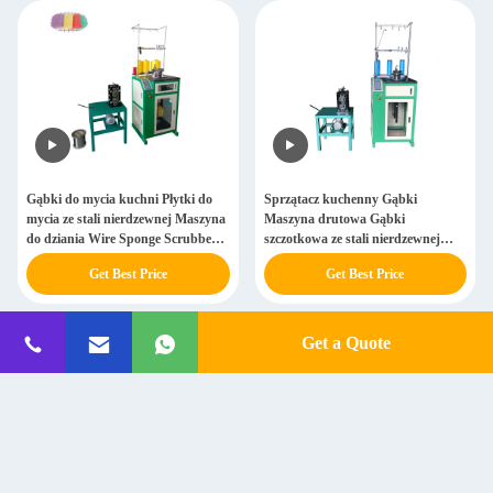
Gąbki do mycia kuchni Płytki do
Sprzątacz kuchenny Gąbki
mycia ze stali nierdzewnej Maszyna
Maszyna drutowa Gąbki
do dziania Wire Sponge Scrubber
szczotkowa ze stali nierdzewnej
Maszyna do dziania Do czyszczenia
Gąbki szczotkowa Gąbki
Get Best Price
Get Best Price
szczotkowa Gąbki do robienia
maszyny do dziania Małe maszyny
Get a Quote
Kontakt