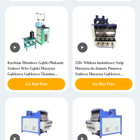
Kuchnia Metalowe Gąbki Płukanie
220v Włókno łazienkowe Strip
Stalowe Wire Gąbki Maszyna
Maszyna do dziania Pionowa
Gąbkowa Gąbkowa Tkanina
Stalowa Maszyna Gąbkowa
Jacquard Gąbkowa Gąbkowa
Gąbkowa Gąbkowa Gąbkowa
Get Best Price
Get Best Price
Maszyna
Gąbkowa