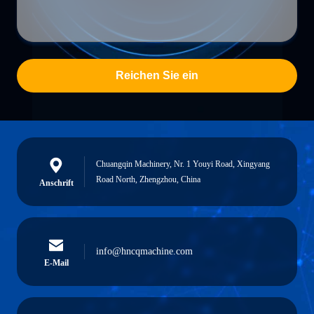
Reichen Sie ein
Chuangqin Machinery, Nr. 1 Youyi Road, Xingyang
Road North, Zhengzhou, China
Anschrift
info@hncqmachine.com
E-Mail