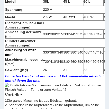
Modell
38L
45 L
60 L
80 
Spannung
220 V
Macht
400 W
40
200 W
300 Watt
Diamant-Gemüse-Eimer
Abmessungen:
Abmessung der Walze
330*380*315
380*445*375
405*480*420
43
((mm)
Runder Gurkeimer
Abmessungen:
Abmessung der Walze
330*380*340
380*380*340
405*445*410
43
((mm)
Maschinenabmessung
720*410*840
810*460*890
850*490*950
86
((mm)
Gewicht ((Kg)
26
31
35
43
Für jeden Band sind normale und Vakuummodelle erhältlich, bi
kontaktieren Sie uns.
Vorteile:
1Die ganze Maschine ist aus Edelstahl gebaut.
2. Adoptierte reine Kupferdraht / reine Kupfermotor, um seine