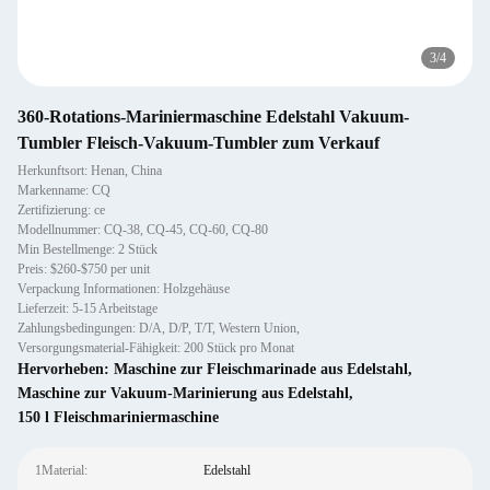
3
/
4
360-Rotations-Mariniermaschine Edelstahl Vakuum-
Tumbler Fleisch-Vakuum-Tumbler zum Verkauf
Herkunftsort: Henan, China
Markenname: CQ
Zertifizierung: ce
Modellnummer: CQ-38, CQ-45, CQ-60, CQ-80
Min Bestellmenge: 2 Stück
Preis: $260-$750 per unit
Verpackung Informationen: Holzgehäuse
Lieferzeit: 5-15 Arbeitstage
Zahlungsbedingungen: D/A, D/P, T/T, Western Union,
Versorgungsmaterial-Fähigkeit: 200 Stück pro Monat
Hervorheben:
Maschine zur Fleischmarinade aus Edelstahl
,
Maschine zur Vakuum-Marinierung aus Edelstahl
,
150 l Fleischmariniermaschine
1Material:
Edelstahl