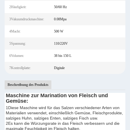
2Häufigkeit:
50/60 Hz
3Vakuumdruckmaschine:
0.08Mpa
4Macht:
500 W
5Spannung:
110/220V
6Volumen:
38 bis 150 L
7Kontrollplatte:
Digitale
Beschreibung des Produkts
Maschine zur Marination von Fleisch und
Gemüse:
1Diese Maschine wird für das Salzen verschiedener Arten von
Materialien verwendet, einschließlich Gemüse, Fleischprodukte,
salziges Huhn, salziges Enten, salziges Fisch usw.
2Es kann die Würzungsrate in das Fleisch verbessern und die
maximale Feuchtigkeit im Fleisch halten.