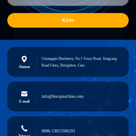
Kirim
Chuangqin Machinery, No.1 Youyi Road, Xingyang
Road Utara, Zhengzhou, Cina
Alamat
info@hncqmachine.com
E-mail
0086-13015506293