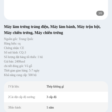
3
/
6
Máy làm trứng tráng điện, Máy làm bánh, Máy trộn bột,
Máy chiên trứng, Máy chiên trứng
Nguồn gốc: Trung Quốc
Hàng hiệu: cq
Chứng nhận: CE
Số mô hình: CQ-3
Số lượng đặt hàng tối thiểu: 1 bộ
Giá bán: 2400usd
chi tiết đóng gói: Vỏ gỗ
Thời gian giao hàng: 5-7 ngày
Khả năng cung cấp: 500 bộ
1Vật liệu:
Thép không gỉ
2Cài đặt cấp độ nướng:
3 cấp độ
3Bảo hành:
1 năm