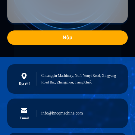
Nộp
Chuangqin Machinery, No.1 Youyi Road, Xingyang
Road Bắc, Zhengzhou, Trung Quốc
Địa chỉ
info@hncqmachine.com
Email