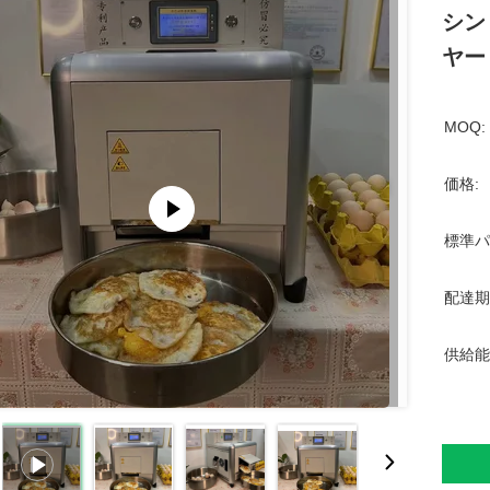
シン
ヤー
MOQ:
価格:
標準パ
配達期
供給能