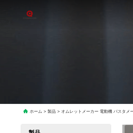
ホーム
>
製品
>
オムレットメーカー 電動機 パスタメ
製品