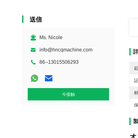
送信
Ms. Nicole
info@hncqmachine.com
86--13015506293
材
今接触
保
オ