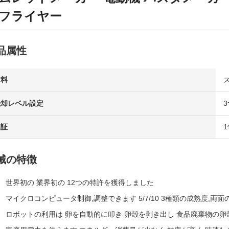
フライヤー
品属性
材料
焼却レベル設定
保証
1
械の特徴
世界初の 業界初の 12つの特許を獲得しました
マイクロコンピュータ制御,調整できます 5/7/10 3種類の成熟度,両
ロボットの利用は 卵を自動的に叩き 卵殻を剥き出し 食品廃棄物の