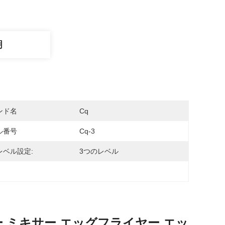
明
ンド名
Cq
ル番号
Cq-3
レベル設定:
3つのレベル
 ミキサー エッグフライヤー エッ