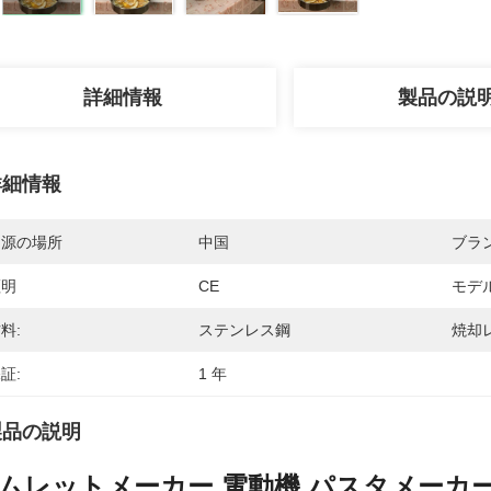
詳細情報
製品の説
詳細情報
起源の場所
中国
ブラ
証明
CE
モデ
料:
ステンレス鋼
焼却
証:
1 年
製品の説明
ムレットメーカー 電動機 パスタメーカー