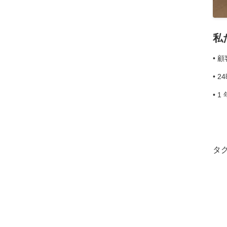
私
• 
• 
• 
タグ