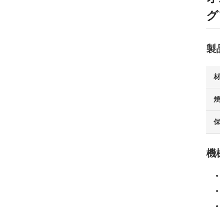
グ
製
機