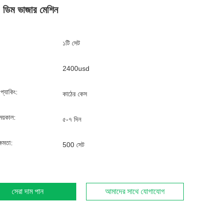
 ডিম ভাজার মেশিন
১টি সেট
2400usd
্ড প্যাকিং:
কাঠের কেস
ময়কাল:
৫-৭ দিন
্ষমতা:
500 সেট
সেরা দাম পান
আমাদের সাথে যোগাযোগ