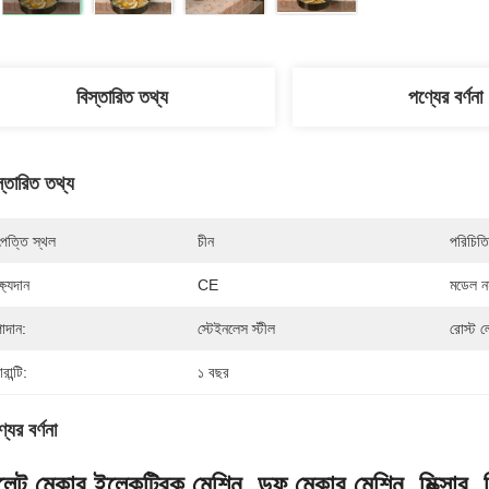
বিস্তারিত তথ্য
পণ্যের বর্ণনা
স্তারিত তথ্য
পত্তি স্থল
চীন
পরিচিতি
্ষ্যদান
CE
মডেল নম
াদান:
স্টেইনলেস স্টীল
রোস্ট ল
ারান্টি:
১ বছর
যের বর্ণনা
েট মেকার ইলেকট্রিক মেশিন, ডফ মেকার মেশিন, মিক্সার, 