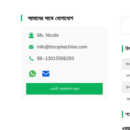
আমাদের সাথে যোগাযোগ
Ms. Nicole
info@hncqmachine.com
বি
86--13015506293
উৎ
সাক
উপ
এখনই যোগাযোগ করুন
গ্য
পণ্
ওমল