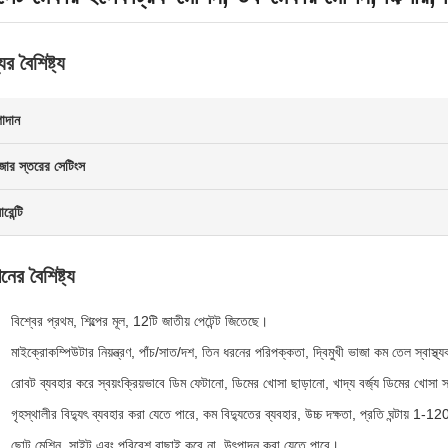
ের বৈশিষ্ট্য
াদান
জার স্তরের সেটিংস
ারেন্টি
নের বৈশিষ্ট্য
বিশ্বের প্রথম, শিল্পের মূল, 12টি জাতীয় পেটেন্ট জিতেছে।
মাইক্রোকম্পিউটার নিয়ন্ত্রণ, পাঁচ/সাত/দশ, তিন ধরনের পরিপক্কতা, দ্বিমুখী ভাজা কম তেল স্বাস্থ
রোবট ব্যবহার করে স্বয়ংক্রিয়ভাবে ডিম ফেটানো, ডিমের খোসা ছাড়ানো, খাদ্য বর্জ্য ডিমের খোসা স
গৃহস্থালীর বিদ্যুৎ ব্যবহার করা যেতে পারে, কম বিদ্যুতের ব্যবহার, উচ্চ দক্ষতা, প্রতি ঘন্টায় 1-
ছোট মেশিন, সাইট এবং পরিবেশ বাছাই করে না, উৎপাদন করা যেতে পারে।