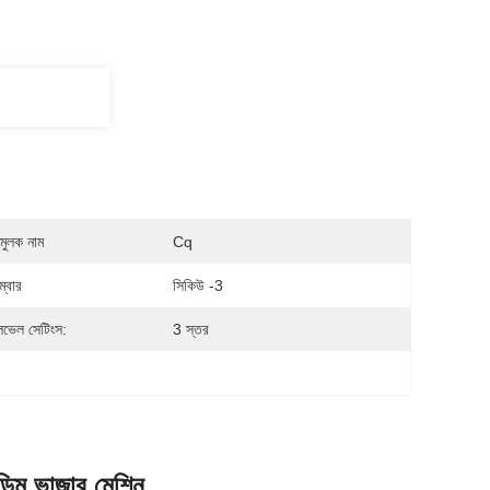
মুলক নাম
Cq
্বার
সিকিউ -3
েভেল সেটিংস:
3 স্তর
ডিম ভাজার মেশিন