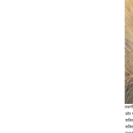
तकनीक
कोर
शक्त
शक्त