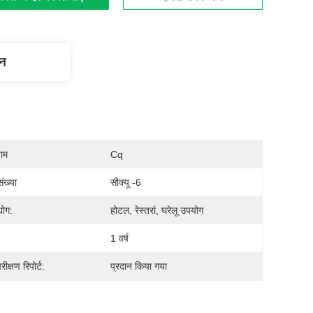
णन
नाम
Cq
ंख्या
सीक्यू -6
योग:
होटल, रेस्तरां, घरेलू उपयोग
1 वर्ष
ीक्षण रिपोर्ट:
प्रदान किया गया