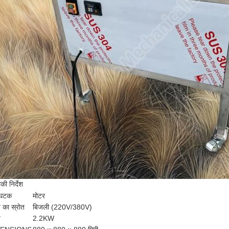
ी निर्देश
 घटक
मोटर
ि का स्रोत
बिजली (220V/380V)
ि
2.2KW