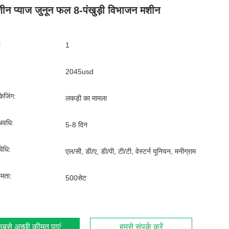
ीन प्याज जुनून फल 8-पंखुड़ी विभाजन मशीन
:
1
2045usd
ेजिंग:
लकड़ी का मामला
अवधि:
5-8 दिन
िधि:
एल/सी, डी/ए, डी/पी, टी/टी, वेस्टर्न यूनियन, मनीग्राम
्षमता:
500सेट
बसे अच्छी कीमत पाएं
हमसे संपर्क करें