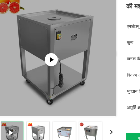
की मश
एमओक्यू
मूल्य:
मानक पैक
वितरण 
भुगतान व
आपूर्ति क
स