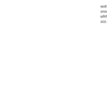
सब्ज
उत्प
वाणिज
400-5