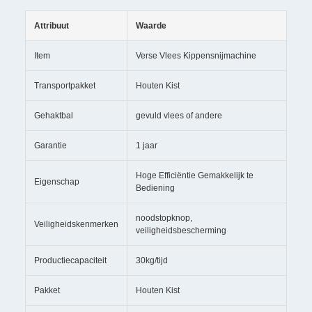
Attribuut
Waarde
Item
Verse Vlees Kippensnijmachine
Transportpakket
Houten Kist
Gehaktbal
gevuld vlees of andere
Garantie
1 jaar
Hoge Efficiëntie Gemakkelijk te
Eigenschap
Bediening
noodstopknop,
Veiligheidskenmerken
veiligheidsbescherming
Productiecapaciteit
30kg/tijd
Pakket
Houten Kist