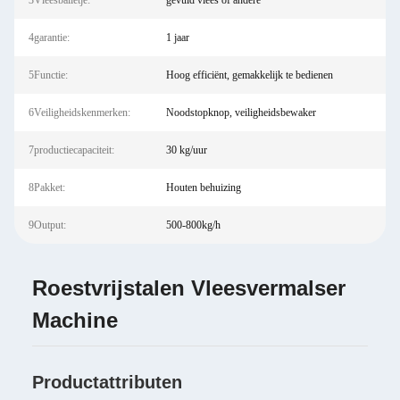
3Vleesballetje:
gevuld vlees of andere
4garantie:
1 jaar
5Functie:
Hoog efficiënt, gemakkelijk te bedienen
6Veiligheidskenmerken:
Noodstopknop, veiligheidsbewaker
7productiecapaciteit:
30 kg/uur
8Pakket:
Houten behuizing
9Output:
500-800kg/h
Roestvrijstalen Vleesvermalser
Machine
Productattributen