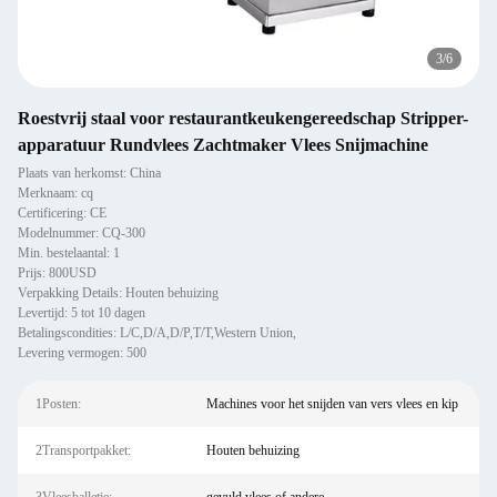
3
/
6
Roestvrij staal voor restaurantkeukengereedschap Stripper-
apparatuur Rundvlees Zachtmaker Vlees Snijmachine
Plaats van herkomst: China
Merknaam: cq
Certificering: CE
Modelnummer: CQ-300
Min. bestelaantal: 1
Prijs: 800USD
Verpakking Details: Houten behuizing
Levertijd: 5 tot 10 dagen
Betalingscondities: L/C,D/A,D/P,T/T,Western Union,
Levering vermogen: 500
1Posten:
Machines voor het snijden van vers vlees en kip
2Transportpakket:
Houten behuizing