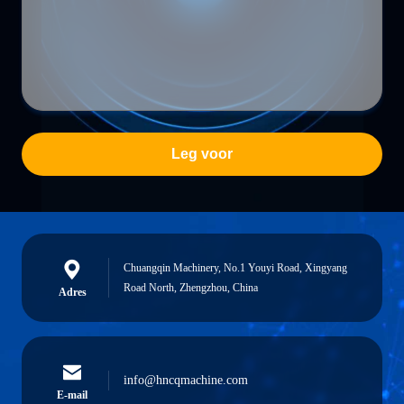
Leg voor
Chuangqin Machinery, No.1 Youyi Road, Xingyang
Road North, Zhengzhou, China
Adres
info@hncqmachine.com
E-mail