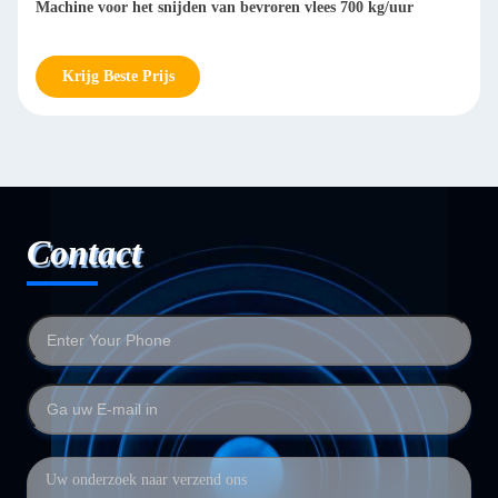
oor het snijden van bevroren vlees 700 kg/uur
roestvrij staal
Beste Prijs
Krijg Beste
Contact