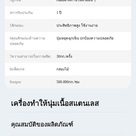
3ลูกชิ้น:
เนื้อยัดไส้ภายในหรืออื่น ๆ
4การรับประกัน:
1 ปี
5ลักษณะ:
ประสิทธิภาพสูง ใช้งานง่าย
6คุณลักษณะด้านความ
ปุ่มหยุดฉุกเฉิน ปกป้องความปลอดภัย
ปลอดภัย:
7ความสามารถในการผลิต:
30กก./ครั้ง
8แพ็คเกจ:
กล่องไม้
9output:
500-800กก./ชม
เครื่องทำให้นุ่มเนื้อสแตนเลส
คุณสมบัติของผลิตภัณฑ์