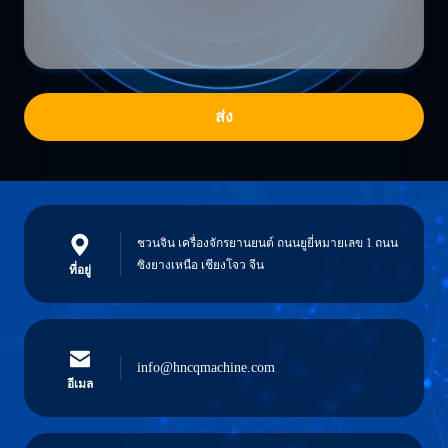
ส่ง
ชวนจิน เครื่องจักรยานยนต์ ถนนยูยี่หมายเลข 1 ถนน
ซิงยางเหนือ เชียงโจว จีน
ที่อยู่
info@hncqmachine.com
อีเมล