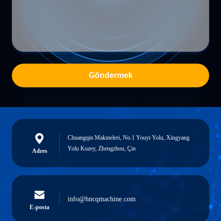
Göndermek
Chuangqin Makineleri, No.1 Youyi Yolu, Xingyang
Yolu Kuzey, Zhengzhou, Çin
Adres
info@hncqmachine.com
E-posta