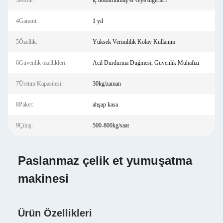
3Köfte:
iç doldurulmuş et veya diğerleri
4Garanti:
1 yıl
5Özellik:
Yüksek Verimlilik Kolay Kullanım
6Güvenlik özellikleri:
Acil Durdurma Düğmesi, Güvenlik Muhafızı
7Üretim Kapasitesi:
30kg/zaman
8Paket:
ahşap kasa
9Çıkış:
500-800kg/saat
Paslanmaz çelik et yumuşatma
makinesi
Ürün Özellikleri