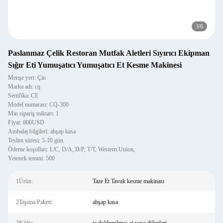
3
/
6
Paslanmaz Çelik Restoran Mutfak Aletleri Sıyırıcı Ekipman
Sığır Eti Yumuşatıcı Yumuşatıcı Et Kesme Makinesi
Menşe yeri: Çin
Marka adı: cq
Sertifika: CE
Model numarası: CQ-300
Min sipariş miktarı: 1
Fiyat: 800USD
Ambalaj bilgileri: ahşap kasa
Teslim süresi: 5-10 gün
Ödeme koşulları: L/C, D/A, D/P, T/T, Western Union,
Yetenek temini: 500
1Ürün:
Taze Et Tavuk kesme makinası
2Taşıma Paketi:
ahşap kasa