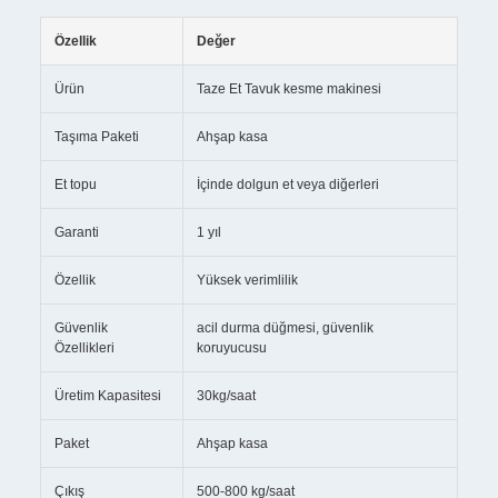
Özellik
Değer
Ürün
Taze Et Tavuk kesme makinesi
Taşıma Paketi
Ahşap kasa
Et topu
İçinde dolgun et veya diğerleri
Garanti
1 yıl
Özellik
Yüksek verimlilik
Güvenlik
acil durma düğmesi, güvenlik
Özellikleri
koruyucusu
Üretim Kapasitesi
30kg/saat
Paket
Ahşap kasa
Çıkış
500-800 kg/saat