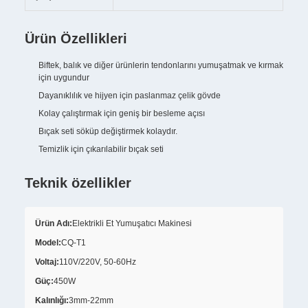
Ürün Özellikleri
Biftek, balık ve diğer ürünlerin tendonlarını yumuşatmak ve kırmak
için uygundur
Dayanıklılık ve hijyen için paslanmaz çelik gövde
Kolay çalıştırmak için geniş bir besleme açısı
Bıçak seti söküp değiştirmek kolaydır.
Temizlik için çıkarılabilir bıçak seti
Teknik özellikler
Ürün Adı:
Elektrikli Et Yumuşatıcı Makinesi
Model:
CQ-T1
Voltaj:
110V/220V, 50-60Hz
Güç:
450W
Kalınlığı:
3mm-22mm