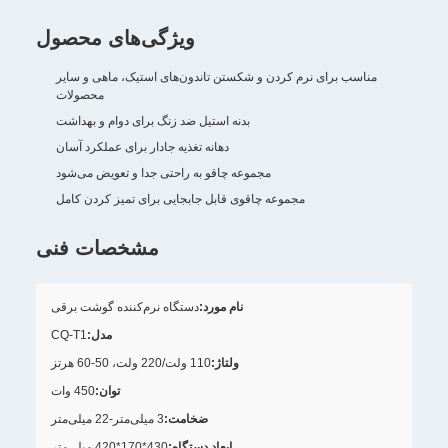
ویژگی‌های محصول
مناسب برای نرم کردن و شکستن تاندون‌های استیک، ماهی و سایر
محصولات
بدنه استیل ضد زنگ برای دوام و بهداشت
دهانه تغذیه جادار برای عملکرد آسان
مجموعه چاقو به راحتی جدا و تعویض می‌شود
مجموعه چاقوی قابل جابجایی برای تمیز کردن کامل
مشخصات فنی
نام مورد:
دستگاه نرم‌کننده گوشت برقی
مدل:
CQ-T1
ولتاژ:
110 ولت/220 ولت، 50-60 هرتز
توان:
450 وات
ضخامت:
3 میلی‌متر-22 میلی‌متر
ابعاد دستگاه:
430*170*420 میلی‌متر