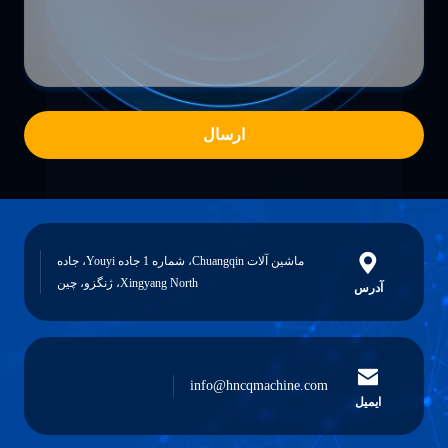
ارسال
ماشین آلات Chuangqin، شماره 1 جاده Youyi، جاده
Xingyang North، ژنگزو، چین
آدرس
info@hncqmachine.com
ایمیل