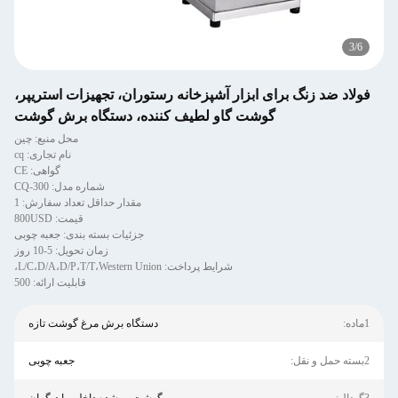
3
/
6
فولاد ضد زنگ برای ابزار آشپزخانه رستوران، تجهیزات استریپر،
گوشت گاو لطیف کننده، دستگاه برش گوشت
محل منبع: چین
نام تجاری: cq
گواهی: CE
شماره مدل: CQ-300
مقدار حداقل تعداد سفارش: 1
قیمت: 800USD
جزئیات بسته بندی: جعبه چوبی
زمان تحویل: 5-10 روز
شرایط پرداخت: L/C،D/A،D/P،T/T،Western Union،
قابلیت ارائه: 500
1ماده:
دستگاه برش مرغ گوشت تازه
2بسته حمل و نقل:
جعبه چوبی