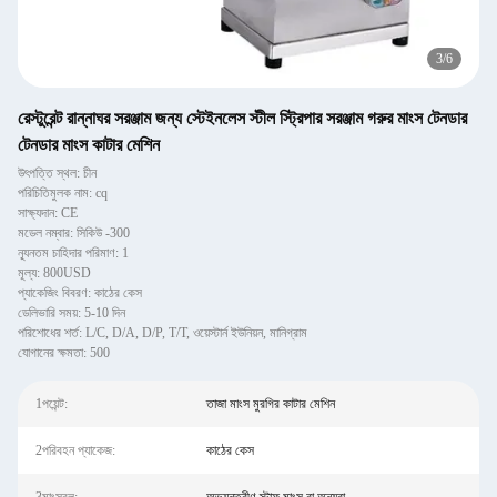
3
/
6
রেস্টুরেন্ট রান্নাঘর সরঞ্জাম জন্য স্টেইনলেস স্টীল স্ট্রিপার সরঞ্জাম গরুর মাংস টেনডার
টেনডার মাংস কাটার মেশিন
উৎপত্তি স্থল: চীন
পরিচিতিমুলক নাম: cq
সাক্ষ্যদান: CE
মডেল নম্বার: সিকিউ -300
ন্যূনতম চাহিদার পরিমাণ: 1
মূল্য: 800USD
প্যাকেজিং বিবরণ: কাঠের কেস
ডেলিভারি সময়: 5-10 দিন
পরিশোধের শর্ত: L/C, D/A, D/P, T/T, ওয়েস্টার্ন ইউনিয়ন, মানিগ্রাম
যোগানের ক্ষমতা: 500
1পয়েন্ট:
তাজা মাংস মুরগির কাটার মেশিন
2পরিবহন প্যাকেজ:
কাঠের কেস