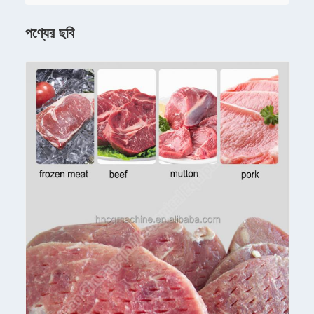
পণ্যের ছবি