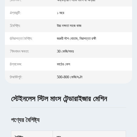
3মাংসবল:
অভ্যন্তরীণ স্টাফ মাংস বা অন্যরা
4গ্যারান্টি:
১ বছর
5বৈশিষ্ট্য:
উচ্চ দক্ষতা সহজ কাজ
6নিরাপত্তা বৈশিষ্ট্য:
জরুরী স্টপ বোতাম, নিরাপত্তা রক্ষী
7উৎপাদন ক্ষমতা:
30 কেজি/সময়
8প্যাকেজ:
কাঠের কেস
9আউটপুট:
500-800 কেজি/ঘণ্টা
স্টেইনলেস স্টিল মাংস টেন্ডারাইজার মেশিন
পণ্যের বৈশিষ্ট্য