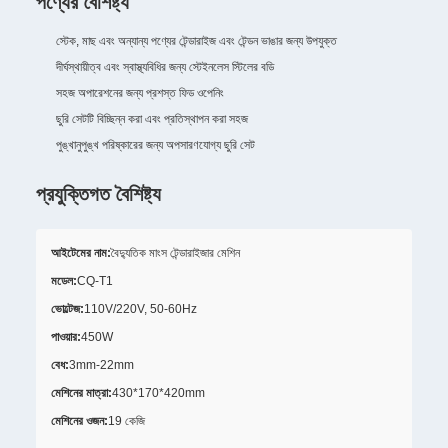
পণ্যের বৈশিষ্ট্য
স্টেক, মাছ এবং অন্যান্য পণ্যের টেন্ডারাইজ এবং টেন্ডন ভাঙার জন্য উপযুক্ত
দীর্ঘস্থায়ীত্ব এবং স্বাস্থ্যবিধির জন্য স্টেইনলেস স্টিলের বডি
সহজ অপারেশনের জন্য প্রশস্ত ফিড ওপেনিং
ছুরি সেটটি বিচ্ছিন্ন করা এবং প্রতিস্থাপন করা সহজ
পুঙ্খানুপুঙ্খ পরিষ্কারের জন্য অপসারণযোগ্য ছুরি সেট
প্রযুক্তিগত বৈশিষ্ট্য
আইটেমের নাম:
বৈদ্যুতিক মাংস টেন্ডারাইজার মেশিন
মডেল:
CQ-T1
ভোল্টেজ:
110V/220V, 50-60Hz
পাওয়ার:
450W
বেধ:
3mm-22mm
মেশিনের মাত্রা:
430*170*420mm
মেশিনের ওজন:
19 কেজি