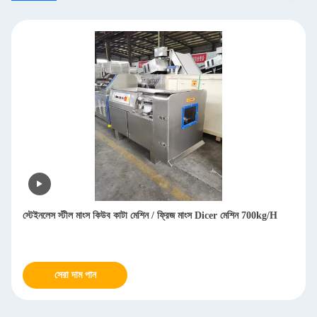
্টেইনলেস স্টীল মাংস কিউব কাটা মেশিন / ফ্রিজ মাংস Dicer মেশিন 700kg/H
বাণিজ্য
স্টীল
সেরা দাম পান