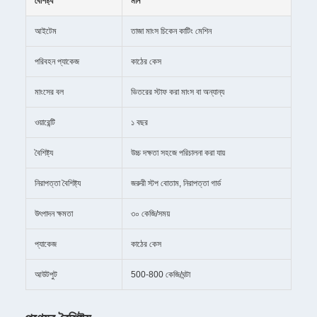
বৈশিষ্ট্য
মান
আইটেম
তাজা মাংস চিকেন কাটিং মেশিন
পরিবহন প্যাকেজ
কাঠের কেস
মাংসের বল
ভিতরের স্টাফ করা মাংস বা অন্যান্য
ওয়ারেন্টি
১ বছর
বৈশিষ্ট্য
উচ্চ দক্ষতা সহজে পরিচালনা করা যায়
নিরাপত্তা বৈশিষ্ট্য
জরুরী স্টপ বোতাম, নিরাপত্তা গার্ড
উৎপাদন ক্ষমতা
৩০ কেজি/সময়
প্যাকেজ
কাঠের কেস
আউটপুট
500-800 কেজি/ঘন্টা