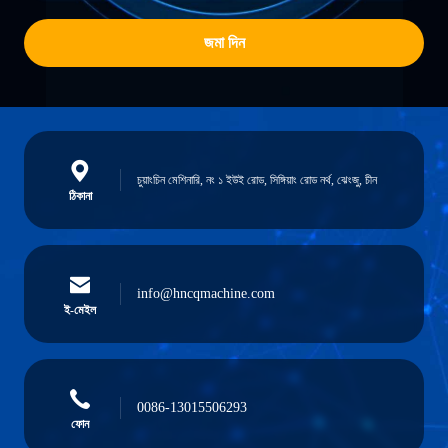
জমা দিন
চুয়াংচিন মেশিনারি, নং ১ ইউই রোড, সিঙ্গিয়াং রোড নর্থ, ঝেংজু, চীন
ঠিকানা
info@hncqmachine.com
ই-মেইল
0086-13015506293
ফোন