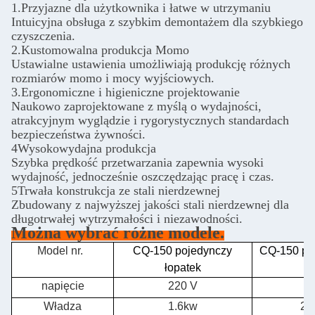
1.Przyjazne dla użytkownika i łatwe w utrzymaniu
Intuicyjna obsługa z szybkim demontażem dla szybkiego
czyszczenia.
2.Kustomowalna produkcja Momo
Ustawialne ustawienia umożliwiają produkcję różnych
rozmiarów momo i mocy wyjściowych.
3.Ergonomiczne i higieniczne projektowanie
Naukowo zaprojektowane z myślą o wydajności,
atrakcyjnym wyglądzie i rygorystycznych standardach
bezpieczeństwa żywności.
4Wysokowydajna produkcja
Szybka prędkość przetwarzania zapewnia wysoki
wydajność, jednocześnie oszczędzając pracę i czas.
5Trwała konstrukcja ze stali nierdzewnej
Zbudowany z najwyższej jakości stali nierdzewnej dla
długotrwałej wytrzymałości i niezawodności.
Można wybrać różne modele.
Model nr.
CQ-150 pojedynczy
CQ-150 po
łopatek
napięcie
220 V
2
Władza
1.6kw
20