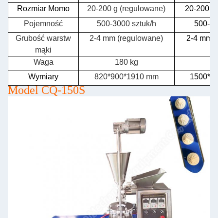
Rozmiar Momo
20-200 g (regulowane)
20-200 g
Pojemność
500-3000 sztuk/h
500-30
Grubość warstw
2-4 mm (regulowane)
2-4 mm (
mąki
Waga
180 kg
2
Wymiary
820*900*1910 mm
1500*9
Model CQ-150S