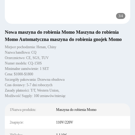
3
/
4
Nowa maszyna do robienia Momo Maszyna do robienia
Momo Automatyczna maszyna do robienia gnojek Momo
Miejsce pochodzenia: Henan, Chiny
Nazwa handlowa: CQ
Orzecznictwo: CE, SGS, TUV
Numer modelu: CQ-150S
Minimalne zamówienie: 1 SET
Cena: $1000-$1800
Szczegóły pakowania: Drzewna obudowa
Czas dostawy: 5-7 dni roboczych
Zasady płatności: T/T, Western Union,
Możliwość Supply: 100 zestawów/miesiąc
1Nazwa produktu:
Maszyna do robienia Momo
2napięcie:
110V/220V