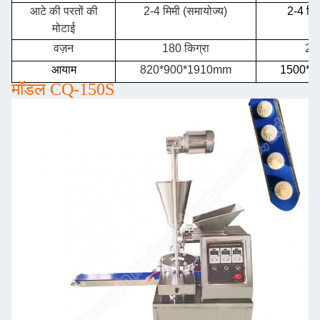
आटे की परतों की
2-4 मिमी (समायोज्य)
2-4 मिम
मोटाई
वज़न
180 किग्रा
240
आयाम
820*900*1910mm
1500*9
मॉडल CQ-150S