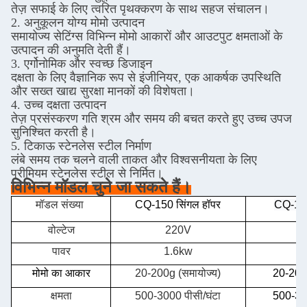
तेज़ सफाई के लिए त्वरित पृथक्करण के साथ सहज संचालन।
2. अनुकूलन योग्य मोमो उत्पादन
समायोज्य सेटिंग्स विभिन्न मोमो आकारों और आउटपुट क्षमताओं के
उत्पादन की अनुमति देती हैं।
3. एर्गोनोमिक और स्वच्छ डिजाइन
दक्षता के लिए वैज्ञानिक रूप से इंजीनियर, एक आकर्षक उपस्थिति
और सख्त खाद्य सुरक्षा मानकों की विशेषता।
4. उच्च दक्षता उत्पादन
तेज़ प्रसंस्करण गति श्रम और समय की बचत करते हुए उच्च उपज
सुनिश्चित करती है।
5. टिकाऊ स्टेनलेस स्टील निर्माण
लंबे समय तक चलने वाली ताकत और विश्वसनीयता के लिए
प्रीमियम स्टेनलेस स्टील से निर्मित।
विभिन्न मॉडल चुने जा सकते हैं।
मॉडल संख्या
CQ-150 सिंगल हॉपर
CQ-15
वोल्टेज
220V
पावर
1.6kw
2
मोमो का आकार
20-200g (समायोज्य)
20-200g
क्षमता
500-3000 पीसी/घंटा
500-300