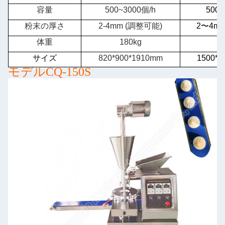
容量
500~3000個/h
500~
粉末の厚さ
2-4mm (調整可能)
2〜4m
体重
180kg
2
サイズ
820*900*1910mm
1500*9
モデルCQ-150S