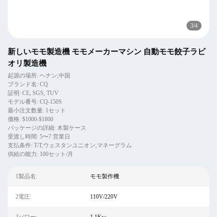
3
/
4
新しいモモ製造機 モモメーカーマシン 自動モモ餃子ラビ
オリ製造機
起源の場所: ヘナン,中国
ブランド名: CQ
証明: CE, SGS, TUV
モデル番号: CQ-150S
最小注文数量: 1セット
価格: $1000-$1800
パッケージの詳細: 木製ケース
受渡し時間: 5〜7 営業日
支払条件: T/T,ウェスタンユニオン,マネーグラム
供給の能力: 100セット/月
1製品名:
モモ製作機
2電圧:
110V/220V