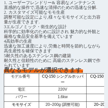
1. ユーザーフレンドリー& 容易なメンテナンス
直感的な操作で,迅速な清掃のための迅速な分解.
2. カスタマイズ可能なモモ生産
調整可能な設定により,様々なモモサイズと出力容
量が生産できます.
3エルゴノミック・衛生的な設計
科学的に効率化のために設計され 魅力的な外観と
厳格な食品安全基準を備えています
4高効率の生産
迅速な加工速度により,労働と時間を節約しながら
高生産性を確保できます
5耐久性のあるステンレス鋼の建築
耐久性と信頼性のために 高級のステンレス鋼で作
られています
異なるモデルが選択できます.
モデル番号
CQ-150 シングルホッパ
CQ-15
ー
電圧
220V
パワー
1.6kw
2
モモサイズ
20~200g (調整可能)
20~20