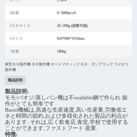
3パワー:
1.1Kw
4容量:
0~3000pcs/h
5モモサイズ:
20~200g (調整可能)
6サイズ:
820*900*1910mm
7体重:
180kg
新型モモ製作機 モモ製作機 オートマティックモモ・ダンプリング ラビオリ
製作機
製品説明
製品説明:
モモ/バオジ/蒸しパン機は不oxidable鋼で作られ 操
作がとても簡単です
Baozi機械は,高速な生産速度,高い生産量,労働省エ
ネと時間の節約,および多様化された製品の利点が
あります. それは,広く飲食店,食堂,学校で使用する
ことができます,ファストフード 産業.
特徴: