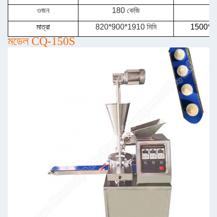
ওজন
180 কেজি
24
মাত্রা
820*900*1910 মিমি
1500*90
মডেল CQ-150S