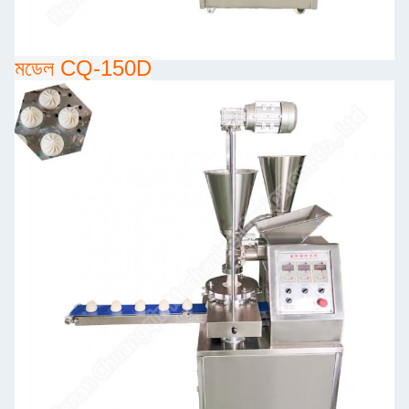
মডেল CQ-150D