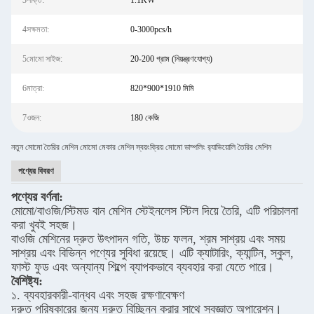
3শক্তি:
1.1KW
4সক্ষমতা:
0-3000pcs/h
5মোমো সাইজ:
20-200 গ্রাম (নিয়ন্ত্রণযোগ্য)
6মাত্রা:
820*900*1910 মিমি
7ওজন:
180 কেজি
নতুন মোমো তৈরির মেশিন মোমো মেকার মেশিন স্বয়ংক্রিয় মোমো ডাম্পলিং র‍্যাভিয়োলি তৈরির মেশিন
পণ্যের বিবরণ
পণ্যের বর্ণনা:
মোমো/বাওজি/স্টিমড বান মেশিন স্টেইনলেস স্টিল দিয়ে তৈরি, এটি পরিচালনা
করা খুবই সহজ।
বাওজি মেশিনের দ্রুত উৎপাদন গতি, উচ্চ ফলন, শ্রম সাশ্রয় এবং সময়
সাশ্রয় এবং বিভিন্ন পণ্যের সুবিধা রয়েছে। এটি ক্যাটারিং, ক্যান্টিন, স্কুল,
ফাস্ট ফুড এবং অন্যান্য শিল্পে ব্যাপকভাবে ব্যবহার করা যেতে পারে।
বৈশিষ্ট্য:
১. ব্যবহারকারী-বান্ধব এবং সহজ রক্ষণাবেক্ষণ
দ্রুত পরিষ্কারের জন্য দ্রুত বিচ্ছিন্ন করার সাথে স্বজ্ঞাত অপারেশন।