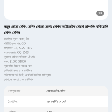
3
/
4
নতুন মোমো মেকিং মেশিন মোমো মেকার মেশিন অটোমেটিক মোমো ডাম্পলিং রাভিয়োলি
মেকিং মেশিন
উৎপত্তি স্থল: হেনান, চীন
পরিচিতিমুলক নাম: CQ
সাক্ষ্যদান: CE, SGS, TUV
মডেল নম্বার: CQ-150S
ন্যূনতম চাহিদার পরিমাণ: ১টি সেট
মূল্য: $1000-$1800
প্যাকেজিং বিবরণ: কাঠের কেস
ডেলিভারি সময়: ৫-৭ কার্যদিবস
পরিশোধের শর্ত: টি/টি, ওয়েস্টার্ন ইউনিয়ন, মানিগ্রাম
যোগানের ক্ষমতা: ১০০ সেট/মাস
1পণ্যের নাম:
মোমো তৈরির মেশিন
2ভোল্টেজ:
১১০ ভোল্ট/২২০ ভোল্ট