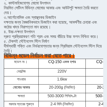
২. কাস্টমাইজযোগ্য মোমো উৎপাদন
নিয়মিত সেটিংস বিভিন্ন মোমোর আকার এবং আউটপুট ক্ষমতা তৈরি করতে
দেয়।
৩.আর্গোনোমিক এবং স্বাস্থ্যকর ডিজাইন
দক্ষতার জন্য বৈজ্ঞানিকভাবে ডিজাইন করা হয়েছে, আকর্ষণীয় চেহারা এবং
কঠোর খাদ্য নিরাপত্তা মান রয়েছে।
৪. উচ্চ-দক্ষতা উৎপাদন
দ্রুত প্রক্রিয়াকরণ গতি শ্রম এবং সময় বাঁচিয়ে উচ্চ ফলন নিশ্চিত করে।
৫. টেকসই স্টেইনলেস স্টিল নির্মাণ
দীর্ঘস্থায়ী শক্তি এবং নির্ভরযোগ্যতার জন্য প্রিমিয়াম স্টেইনলেস স্টিল দিয়ে
তৈরি।
বিভিন্ন মডেল নির্বাচন করা যেতে পারে।
মডেল নং।
CQ-150 একক হপার
CQ-150
ভোল্টেজ
220V
পাওয়ার
1.6kw
2
মোমোর আকার
20-200g (নিয়মিত)
20-200
ক্ষমতা
500-3000 পিসি/ঘণ্টা
500-300
ময়দার স্তরের পুরুত্ব
2-4 মিমি (নিয়মিত)
2-4 মি