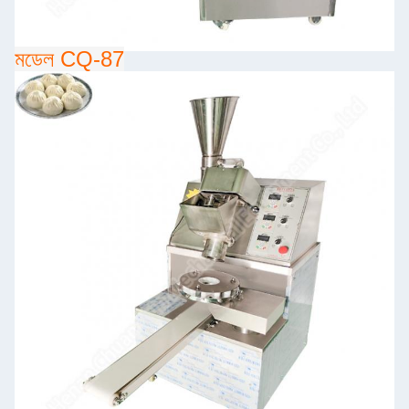
মডেল CQ-87