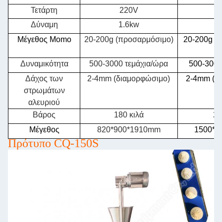
Τετάρτη
220V
Δύναμη
1.6kw
2
Μέγεθος Momo
20-200g (προσαρμόσιμο)
20-200g (
Δυναμικότητα
500-3000 τεμάχια/ώρα
500-3000
Δάχος των
2-4mm (διαμορφώσιμο)
2-4mm (π
στρωμάτων
αλευριού
Βάρος
180 κιλά
24
Μέγεθος
820*900*1910mm
1500*9
Πρότυπο CQ-150S