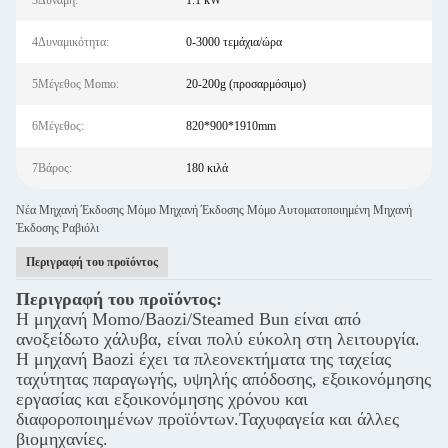
3Δύναμη:
1.1 kW
4Δυναμικότητα:
0-3000 τεμάχια/ώρα
5Μέγεθος Momo:
20-200g (προσαρμόσιμο)
6Μέγεθος:
820*900*1910mm
7Βάρος:
180 κιλά
Νέα Μηχανή Έκδοσης Μόμο Μηχανή Έκδοσης Μόμο Αυτοματοποιημένη Μηχανή
Έκδοσης Ραβιόλι
Περιγραφή του προϊόντος
Περιγραφή του προϊόντος:
Η μηχανή Momo/Baozi/Steamed Bun είναι από
ανοξείδωτο χάλυβα, είναι πολύ εύκολη στη λειτουργία.
Η μηχανή Baozi έχει τα πλεονεκτήματα της ταχείας
ταχύτητας παραγωγής, υψηλής απόδοσης, εξοικονόμησης
εργασίας και εξοικονόμησης χρόνου και
διαφοροποιημένων προϊόντων.Ταχυφαγεία και άλλες
βιομηχανίες.