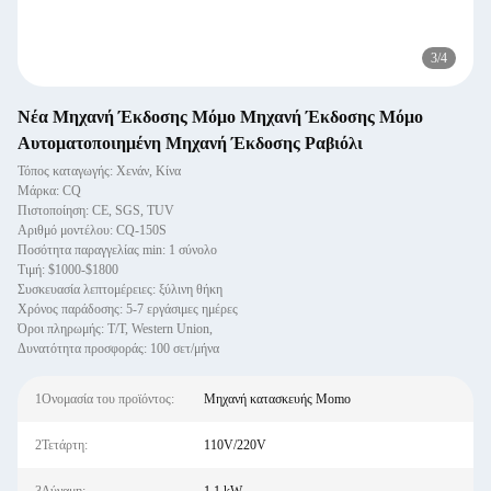
3
/
4
Νέα Μηχανή Έκδοσης Μόμο Μηχανή Έκδοσης Μόμο
Αυτοματοποιημένη Μηχανή Έκδοσης Ραβιόλι
Τόπος καταγωγής: Χενάν, Κίνα
Μάρκα: CQ
Πιστοποίηση: CE, SGS, TUV
Αριθμό μοντέλου: CQ-150S
Ποσότητα παραγγελίας min: 1 σύνολο
Τιμή: $1000-$1800
Συσκευασία λεπτομέρειες: ξύλινη θήκη
Χρόνος παράδοσης: 5-7 εργάσιμες ημέρες
Όροι πληρωμής: T/T, Western Union,
Δυνατότητα προσφοράς: 100 σετ/μήνα
1Ονομασία του προϊόντος:
Μηχανή κατασκευής Momo
2Τετάρτη:
110V/220V