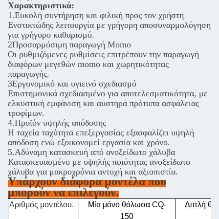
Χαρακτηριστικά:
1.Ευκολή συντήρηση και φιλική προς τον χρήστη
Ενστικτώδης λειτουργία με γρήγορη αποσυναρμολόγηση
για γρήγορο καθαρισμό.
2Προσαρμόσιμη παραγωγή Momo
Οι ρυθμιζόμενες ρυθμίσεις επιτρέπουν την παραγωγή
διαφόρων μεγεθών momo και χωρητικότητας
παραγωγής.
3Εργονομικό και υγιεινό σχεδιασμό
Επιστημονικά σχεδιασμένο για αποτελεσματικότητα, με
ελκυστική εμφάνιση και αυστηρά πρότυπα ασφάλειας
τροφίμων.
4.Προϊόν υψηλής απόδοσης
Η ταχεία ταχύτητα επεξεργασίας εξασφαλίζει υψηλή
απόδοση ενώ εξοικονομεί εργασία και χρόνο.
5.Αδύναμη κατασκευή από ανοξείδωτο χάλυβα
Κατασκευασμένο με υψηλής ποιότητας ανοξείδωτο
χάλυβα για μακροχρόνια αντοχή και αξιοπιστία.
Υπάρχουν διάφορα μοντέλα που
μπορούν να επιλεγούν.
Αριθμός μοντέλου.
Μία μόνο θόλωσα CQ-
Διπλή θό
150