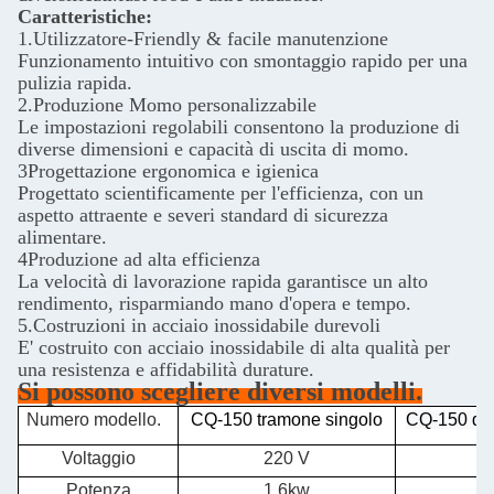
Caratteristiche:
1.Utilizzatore-Friendly & facile manutenzione
Funzionamento intuitivo con smontaggio rapido per una
pulizia rapida.
2.Produzione Momo personalizzabile
Le impostazioni regolabili consentono la produzione di
diverse dimensioni e capacità di uscita di momo.
3Progettazione ergonomica e igienica
Progettato scientificamente per l'efficienza, con un
aspetto attraente e severi standard di sicurezza
alimentare.
4Produzione ad alta efficienza
La velocità di lavorazione rapida garantisce un alto
rendimento, risparmiando mano d'opera e tempo.
5.Costruzioni in acciaio inossidabile durevoli
E' costruito con acciaio inossidabile di alta qualità per
una resistenza e affidabilità durature.
Si possono scegliere diversi modelli.
Numero modello.
CQ-150 tramone singolo
CQ-150 do
Voltaggio
220 V
2
Potenza
1.6kw
2