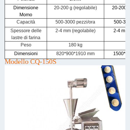
Dimensione
20-200 g (regolabile)
20-200 g
Momo
Capacità
500-3000 pezzi/ora
500-300
Spessore delle
2-4 mm (regolabile)
2-4 mm 
lastre di farina
Peso
180 kg
2
Dimensioni
820*900*1910 mm
1500*9
Modello CQ-150S