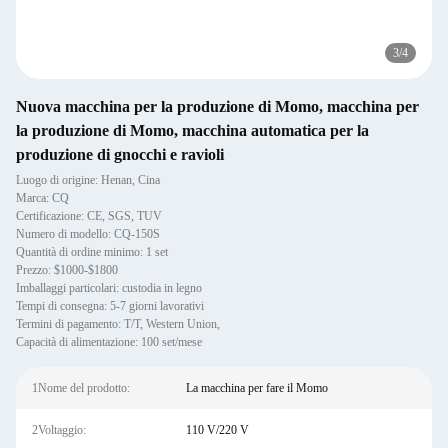
3
/
4
Nuova macchina per la produzione di Momo, macchina per
la produzione di Momo, macchina automatica per la
produzione di gnocchi e ravioli
Luogo di origine: Henan, Cina
Marca: CQ
Certificazione: CE, SGS, TUV
Numero di modello: CQ-150S
Quantità di ordine minimo: 1 set
Prezzo: $1000-$1800
Imballaggi particolari: custodia in legno
Tempi di consegna: 5-7 giorni lavorativi
Termini di pagamento: T/T, Western Union,
Capacità di alimentazione: 100 set/mese
1Nome del prodotto:
La macchina per fare il Momo
2Voltaggio:
110 V/220 V