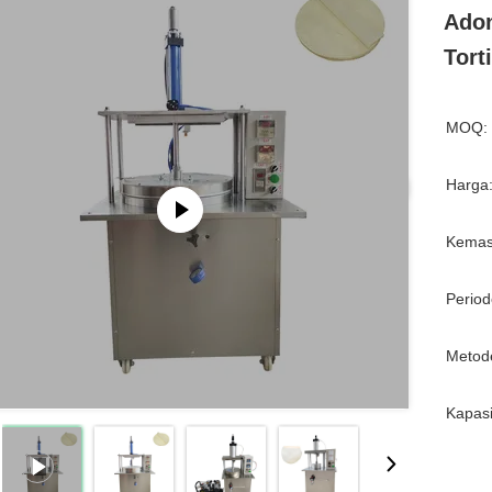
Adon
Tort
MOQ:
Harga
Kemas
Period
Metod
Kapasi