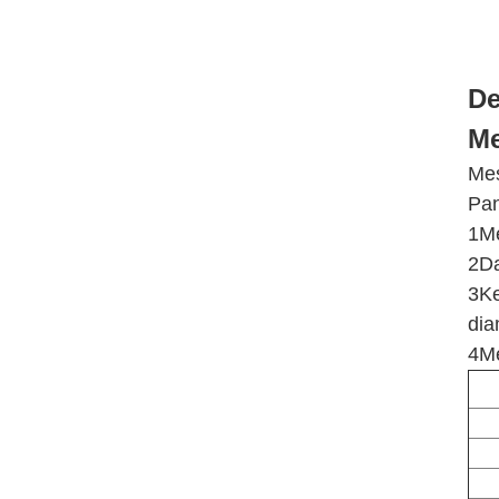
De
Me
Mes
Pan
1Me
2Da
3Ke
dia
4Me