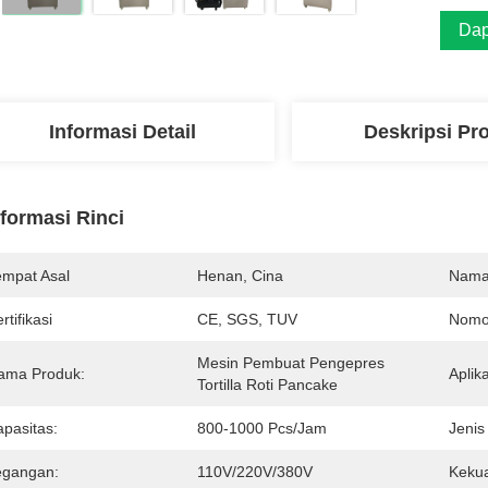
Dap
Informasi Detail
Deskripsi Pr
nformasi Rinci
empat Asal
Henan, Cina
Nama
rtifikasi
CE, SGS, TUV
Nomo
Mesin Pembuat Pengepres 
ama Produk:
Aplika
Tortilla Roti Pancake
apasitas:
800-1000 Pcs/jam
Jenis
egangan:
110V/220V/380V
Kekua