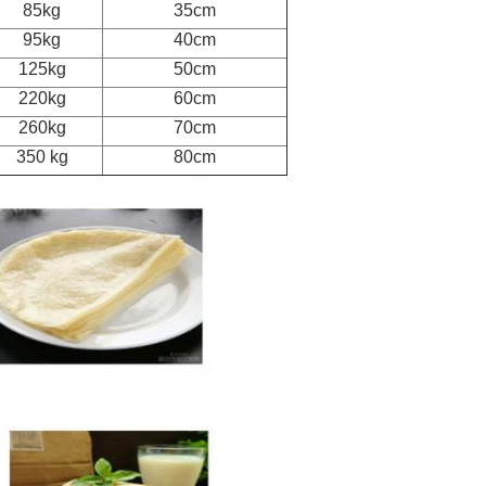
85kg
35cm
95kg
40cm
125kg
50cm
220kg
60cm
260kg
70cm
350 kg
80cm