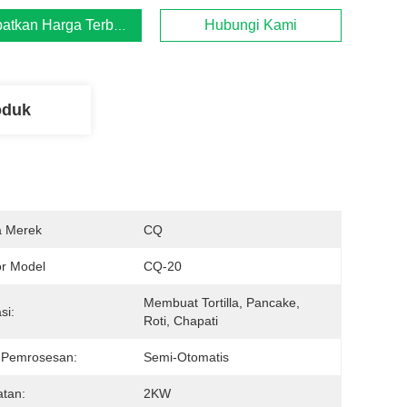
atkan Harga Terbaik
Hubungi Kami
oduk
 Merek
CQ
r Model
CQ-20
Membuat Tortilla, Pancake, 
si:
Roti, Chapati
 Pemrosesan:
Semi-Otomatis
tan:
2KW