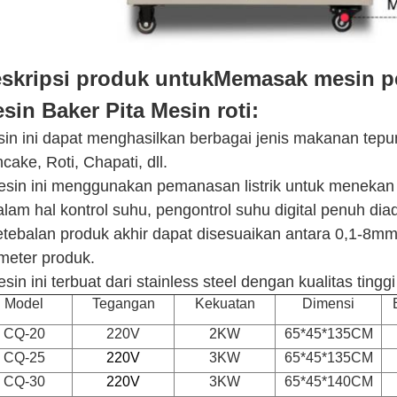
skripsi produk untuk
Memasak mesin pem
sin Baker Pita Mesin roti
:
in ini dapat menghasilkan berbagai jenis makanan tepung
cake, Roti, Chapati, dll.
sin ini menggunakan pemanasan listrik untuk meneka
lam hal kontrol suhu, pengontrol suhu digital penuh dia
tebalan produk akhir dapat disesuaikan antara 0,1-8mm
meter produk.
sin ini terbuat dari stainless steel dengan kualitas tingg
Model
Tegangan
Kekuatan
Dimensi
CQ-20
220V
2KW
65*45*135CM
CQ-25
220V
3KW
65*45*135CM
CQ-30
220V
3KW
65*45*140CM