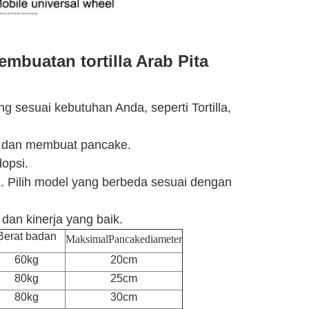
buatan tortilla Arab Pita
 sesuai kebutuhan Anda, seperti Tortilla,
n dan membuat pancake.
dopsi.
. Pilih model yang berbeda sesuai dengan
i dan kinerja yang baik.
Berat badan
Maksimal
Pancake
diameter
60kg
20cm
80kg
25cm
80kg
30cm