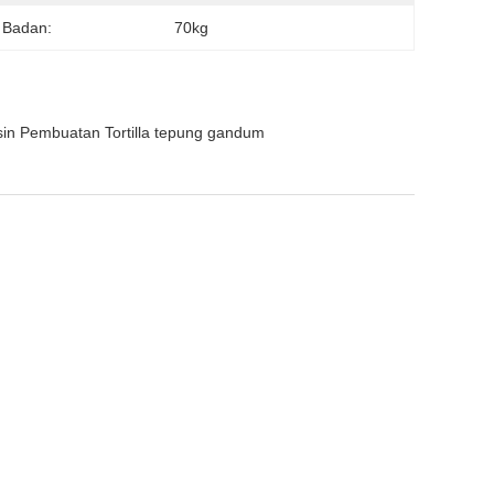
 Badan:
70kg
sin Pembuatan Tortilla tepung gandum