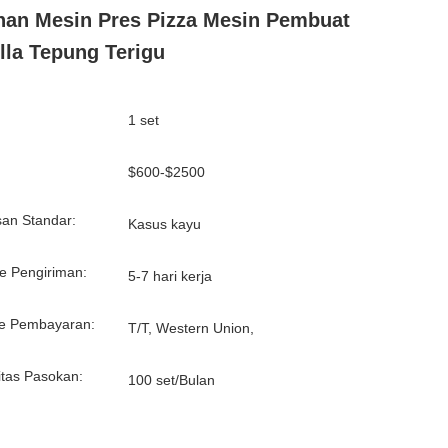
an Mesin Pres Pizza Mesin Pembuat
illa Tepung Terigu
1 set
:
$600-$2500
an Standar:
Kasus kayu
e Pengiriman:
5-7 hari kerja
e Pembayaran:
T/T, Western Union,
tas Pasokan:
100 set/Bulan