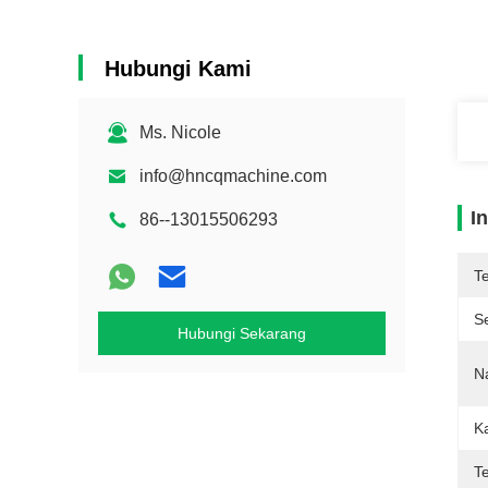
Hubungi Kami
Ms. Nicole
info@hncqmachine.com
I
86--13015506293
T
Se
Hubungi Sekarang
N
K
T