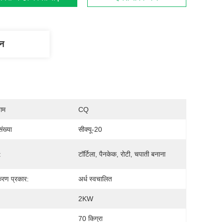
णन
नाम
CQ
ंख्या
सीक्यू-20
:
टॉर्टिला, पैनकेक, रोटी, चपाती बनाना
्करण प्रकार:
अर्ध स्वचालित
2KW
70 किग्रा