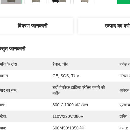
विवरण जानकारी
उत्पाद का वर्
स्तृत जानकारी
पत्ति के प्लेस
हेनान, चीन
ब्रांड 
रमाणन
CE, SGS, TUV
मॉडल स
रोटी पैनकेक टॉर्टिला प्रेसिंग बनाने की 
्पाद का नाम:
आवेदन
मशीन
षमता:
800 से 1000 पीसी/घंटा
प्रसंस
ल्टेज:
110V/220V/380V
शक्ति:
याम:
600*450*1350मिमी
वजन: