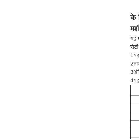
के 
मश
यह म
रोट
1यह 
2ताप
3अंत
4यह 