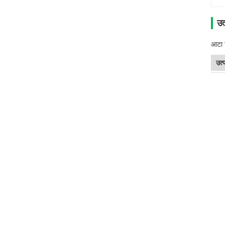
उत
आटा ट
उत्