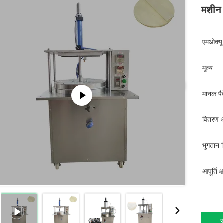
मशीन 
एमओक्यू
मूल्य:
मानक पैक
वितरण 
भुगतान व
आपूर्ति क
स