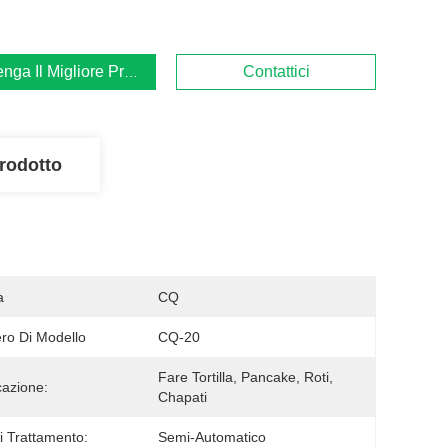
enga Il Migliore Prezzo
Contattici
rodotto
a
CQ
o Di Modello
CQ-20
Fare Tortilla, Pancake, Roti, 
cazione:
Chapati
Di Trattamento:
Semi-Automatico