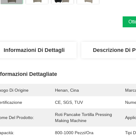
Ott
Informazioni Di Dettagli
Descrizione Di P
nformazioni Dettagliate
uogo Di Origine
Henan, Cina
Marc
rtificazione
CE, SGS, TUV
Numer
Roti Pancake Tortilla Pressing 
ome Del Prodotto:
Appli
Making Machine
apacità:
800-1000 Pezzi/ora
Tipi 