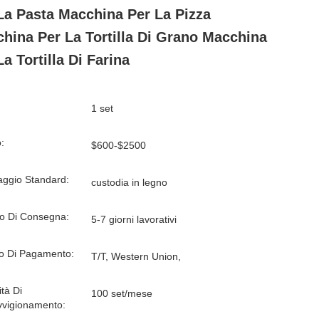
La Pasta Macchina Per La Pizza
hina Per La Tortilla Di Grano Macchina
La Tortilla Di Farina
1 set
:
$600-$2500
aggio Standard:
custodia in legno
o Di Consegna:
5-7 giorni lavorativi
o Di Pagamento:
T/T, Western Union,
tà Di
100 set/mese
vvigionamento: