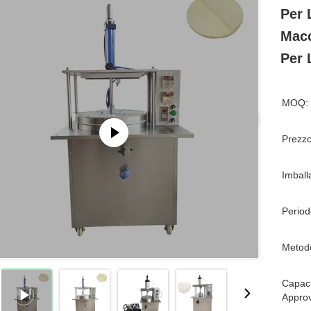
Per 
Macc
Per 
MOQ:
Prezzo
Imball
Period
Metod
Capaci
Appro