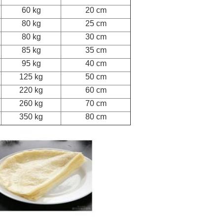
60 kg
20 cm
80 kg
25 cm
80 kg
30 cm
85 kg
35 cm
95 kg
40 cm
125 kg
50 cm
220 kg
60 cm
260 kg
70 cm
M
350 kg
80 cm