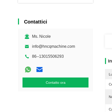
Contattici
Ms. Nicole
info@hncqmachine.com
86--13015506293
I
L
Contatto ora
Ce
N
C