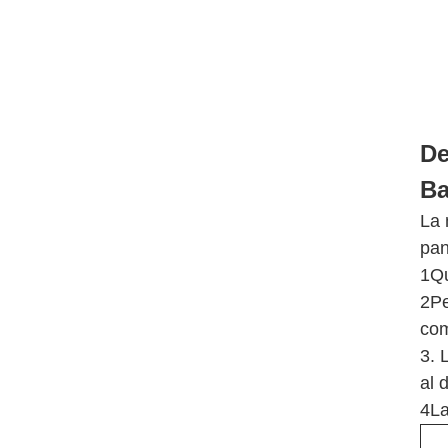
De
Ba
La 
pan
1Qu
2Pe
com
3. 
al 
4La