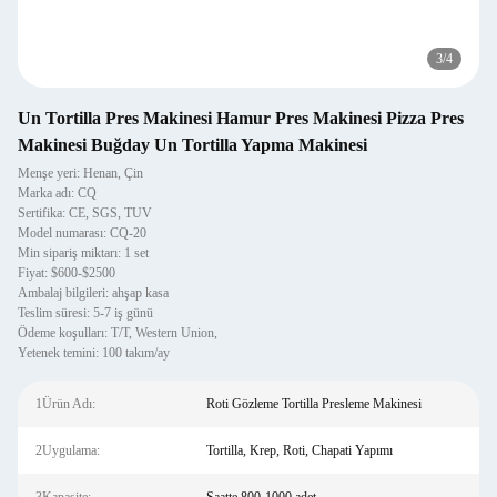
3
/
4
Un Tortilla Pres Makinesi Hamur Pres Makinesi Pizza Pres
Makinesi Buğday Un Tortilla Yapma Makinesi
Menşe yeri: Henan, Çin
Marka adı: CQ
Sertifika: CE, SGS, TUV
Model numarası: CQ-20
Min sipariş miktarı: 1 set
Fiyat: $600-$2500
Ambalaj bilgileri: ahşap kasa
Teslim süresi: 5-7 iş günü
Ödeme koşulları: T/T, Western Union,
Yetenek temini: 100 takım/ay
1Ürün Adı:
Roti Gözleme Tortilla Presleme Makinesi
2Uygulama:
Tortilla, Krep, Roti, Chapati Yapımı