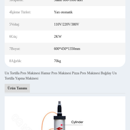
3Kapasite:
Saatte 800-1000 adet
4İşleme Türleri:
Yarı otomatik
5Voltaj:
110V/220V/380V
6Güç:
2KW
7Boyut:
600*450*1350mm
8Ağırlık:
70kg
Un Tortilla Pres Makinesi Hamur Pres Makinesi Pizza Pres Makinesi Buğday Un
Tortilla Yapma Makinesi
Ürün Tanımı