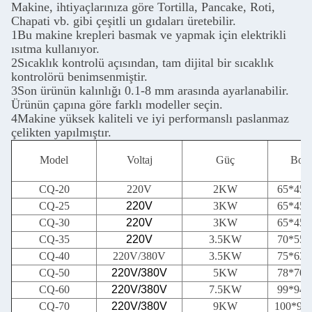
Makine, ihtiyaçlarınıza göre Tortilla, Pancake, Roti,
Chapati vb. gibi çeşitli un gıdaları üretebilir.
1Bu makine krepleri basmak ve yapmak için elektrikli
ısıtma kullanıyor.
2Sıcaklık kontrolü açısından, tam dijital bir sıcaklık
kontrolörü benimsenmiştir.
3Son ürünün kalınlığı 0.1-8 mm arasında ayarlanabilir.
Ürünün çapına göre farklı modeller seçin.
4Makine yüksek kaliteli ve iyi performanslı paslanmaz
çelikten yapılmıştır.
Model
Voltaj
Güç
Boyu
CQ-20
220V
2KW
65*45
CQ-25
220V
3KW
65*45
CQ-30
220V
3KW
65*45
CQ-35
220V
3.5KW
70*55
CQ-40
220V/380V
3.5KW
75*63
CQ-50
220V/380V
5KW
78*70
CQ-60
220V/380V
7.5KW
99*94
CQ-70
220V/380V
9KW
100*90