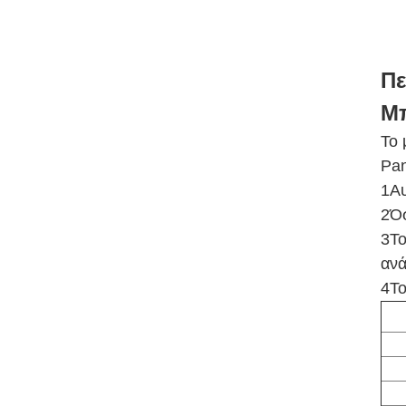
Πε
Μπ
Το 
Pan
1Αυ
2Όσ
3Το
ανά
4Το