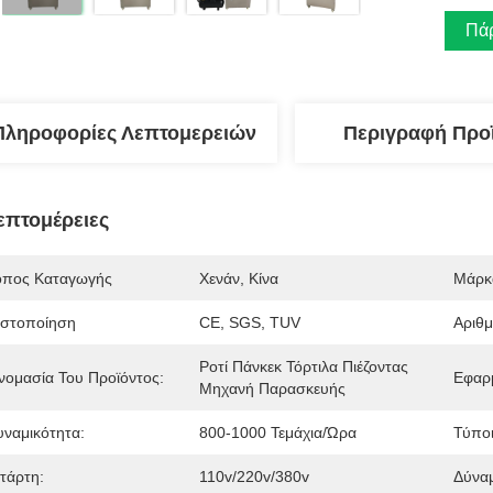
Πάρ
Πληροφορίες Λεπτομερειών
Περιγραφή Προ
επτομέρειες
όπος Καταγωγής
Χενάν, Κίνα
Μάρκ
ιστοποίηση
CE, SGS, TUV
Αριθ
Ροτί Πάνκεκ Τόρτιλα Πιέζοντας 
νομασία Του Προϊόντος:
Εφαρ
Μηχανή Παρασκευής
υναμικότητα:
800-1000 Τεμάχια/ώρα
Τύποι
ετάρτη:
110v/220v/380v
Δύνα