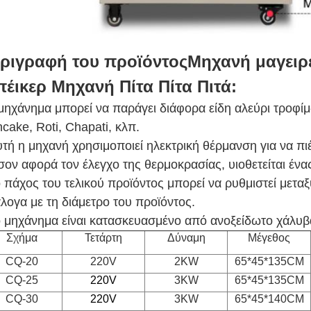
ριγραφή του προϊόντος
Μηχανή μαγειρέ
έικερ Μηχανή Πίτα Πίτα Πιτά
:
μηχάνημα μπορεί να παράγει διάφορα είδη αλεύρι τροφίμ
cake, Roti, Chapati, κλπ.
τή η μηχανή χρησιμοποιεί ηλεκτρική θέρμανση για να πιέσ
ον αφορά τον έλεγχο της θερμοκρασίας, υιοθετείται έν
 πάχος του τελικού προϊόντος μπορεί να ρυθμιστεί μεταξ
λογα με τη διάμετρο του προϊόντος.
 μηχάνημα είναι κατασκευασμένο από ανοξείδωτο χάλυβ
Σχήμα
Τετάρτη
Δύναμη
Μέγεθος
CQ-20
220V
2KW
65*45*135CM
CQ-25
220V
3KW
65*45*135CM
CQ-30
220V
3KW
65*45*140CM