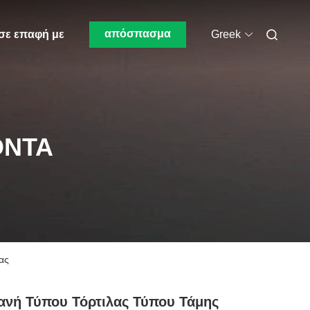
απόσπασμα
σε επαφή με
Greek
ΌΝΤΑ
ας
νή Τύπου Τόρτιλας Τύπου Τάμης