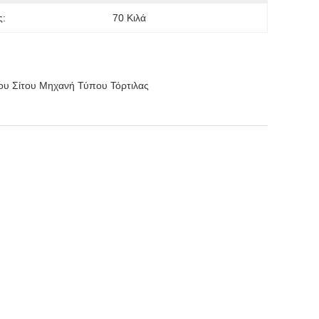
ς:
70 Κιλά
υ Σίτου Μηχανή Τύπου Τόρτιλας