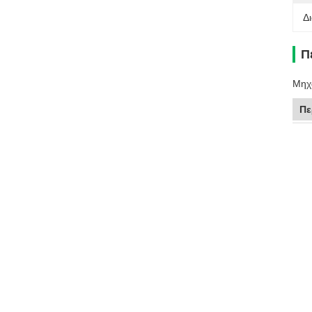
Δ
Π
Μηχ
Πε