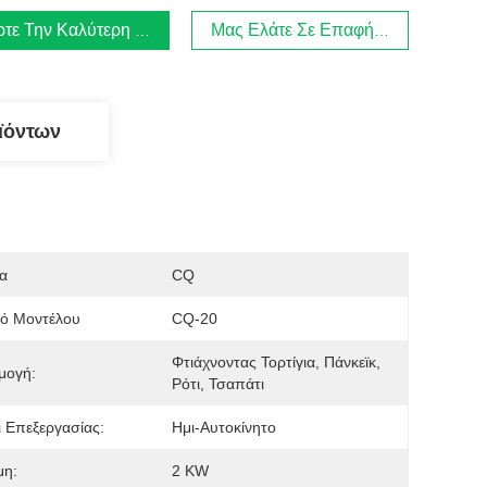
τε Την Καλύτερη Τιμή
Μας Ελάτε Σε Επαφή Με
ϊόντων
α
CQ
μό Μοντέλου
CQ-20
Φτιάχνοντας Τορτίγια, Πάνκεϊκ, 
μογή:
Ρότι, Τσαπάτι
 Επεξεργασίας:
Ημι-Αυτοκίνητο
μη:
2 KW