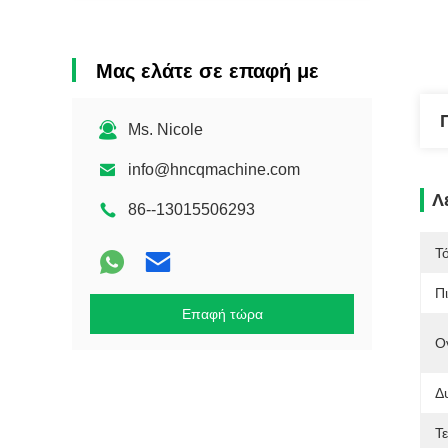
Μας ελάτε σε επαφή με
Ms. Nicole
info@hncqmachine.com
Λ
86--13015506293
Τ
Π
Επαφή τώρα
Ο
Δ
Τ