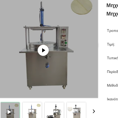
Μηχα
Μηχα
Τροπο
Τιμή:
Τυπικ
Περίο
Μέθοδ
Ικανό