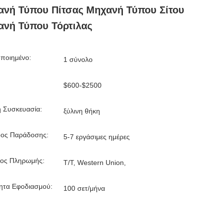
νή Τύπου Πίτσας Μηχανή Τύπου Σίτου
νή Τύπου Τόρτιλας
ποιημένο:
1 σύνολο
$600-$2500
ή Συσκευασία:
ξύλινη θήκη
δος Παράδοσης:
5-7 εργάσιμες ημέρες
ος Πληρωμής:
T/T, Western Union,
τητα Εφοδιασμού:
100 σετ/μήνα