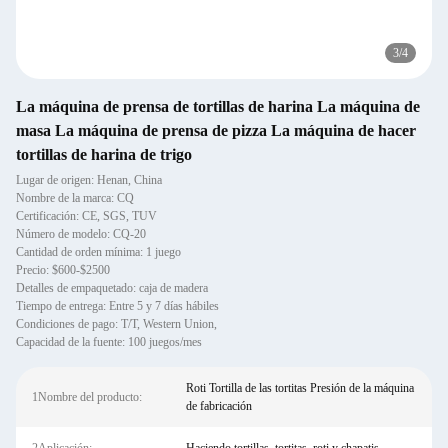
3
/
4
La máquina de prensa de tortillas de harina La máquina de
masa La máquina de prensa de pizza La máquina de hacer
tortillas de harina de trigo
Lugar de origen: Henan, China
Nombre de la marca: CQ
Certificación: CE, SGS, TUV
Número de modelo: CQ-20
Cantidad de orden mínima: 1 juego
Precio: $600-$2500
Detalles de empaquetado: caja de madera
Tiempo de entrega: Entre 5 y 7 días hábiles
Condiciones de pago: T/T, Western Union,
Capacidad de la fuente: 100 juegos/mes
Roti Tortilla de las tortitas Presión de la máquina
1Nombre del producto:
de fabricación