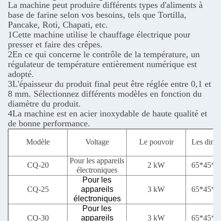
La machine peut produire différents types d'aliments à
base de farine selon vos besoins, tels que Tortilla,
Pancake, Roti, Chapati, etc.
1Cette machine utilise le chauffage électrique pour
presser et faire des crêpes.
2En ce qui concerne le contrôle de la température, un
régulateur de température entièrement numérique est
adopté.
3L'épaisseur du produit final peut être réglée entre 0,1 et
8 mm. Sélectionnez différents modèles en fonction du
diamètre du produit.
4La machine est en acier inoxydable de haute qualité et
de bonne performance.
Modèle
Voltage
Le pouvoir
Les dime
Pour les appareils
CQ-20
2 kW
65*45*
électroniques
Pour les
CQ-25
appareils
3 kW
65*45*
électroniques
Pour les
CQ-30
appareils
3 kW
65*45*