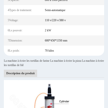
3Capacité:
800 à 1000 pièces/h
4Types de traitement:
Semi-automatique
5Voltage:
110 v/220 v/380 v
6Le pouvoir:
2 kW
7Dimension:
600*450*1350 mm
8Le poids:
70 kilos
La machine à écrire les tortillas de farine La machine à écrire la pizza La machine à écrire
les tortillas de blé
Description du produit