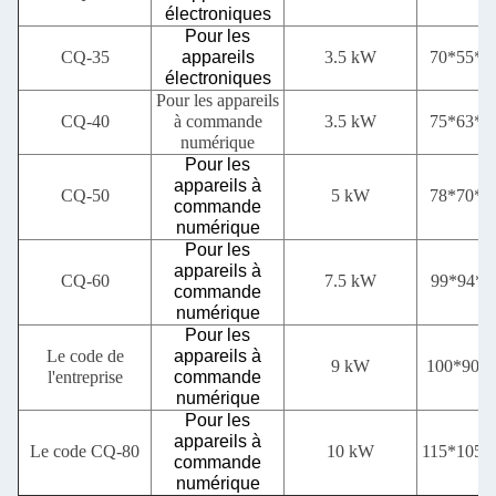
électroniques
Pour les
CQ-35
appareils
3.5 kW
70*55*
électroniques
Pour les appareils
CQ-40
à commande
3.5 kW
75*63*
numérique
Pour les
appareils à
CQ-50
5 kW
78*70*
commande
numérique
Pour les
appareils à
CQ-60
7.5 kW
99*94*1
commande
numérique
Pour les
Le code de
appareils à
9 kW
100*90*
l'entreprise
commande
numérique
Pour les
appareils à
Le code CQ-80
10 kW
115*105
commande
numérique