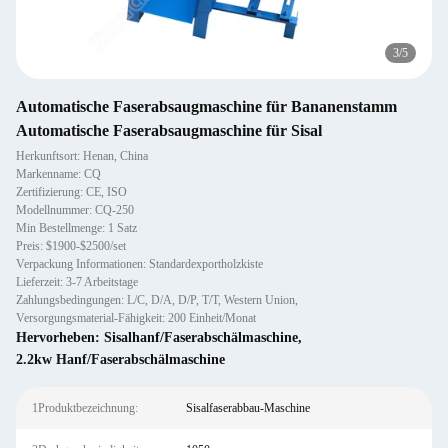
3
/
5
Automatische Faserabsaugmaschine für Bananenstamm
Automatische Faserabsaugmaschine für Sisal
Herkunftsort: Henan, China
Markenname: CQ
Zertifizierung: CE, ISO
Modellnummer: CQ-250
Min Bestellmenge: 1 Satz
Preis: $1900-$2500/set
Verpackung Informationen: Standardexportholzkiste
Lieferzeit: 3-7 Arbeitstage
Zahlungsbedingungen: L/C, D/A, D/P, T/T, Western Union,
Versorgungsmaterial-Fähigkeit: 200 Einheit/Monat
Hervorheben:
Sisalhanf/Faserabschälmaschine
,
2.2kw Hanf/Faserabschälmaschine
1Produktbezeichnung:
Sisalfaserabbau-Maschine