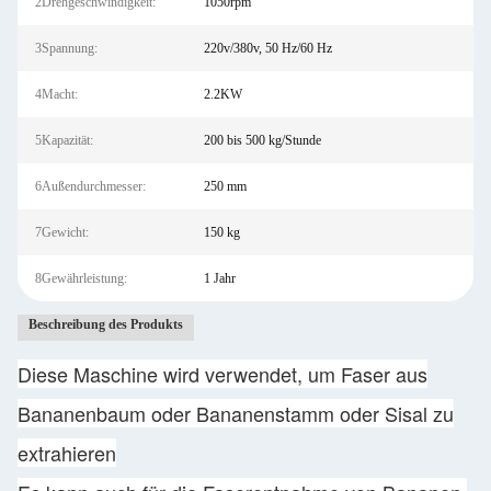
2Drehgeschwindigkeit:
1050rpm
3Spannung:
220v/380v, 50 Hz/60 Hz
4Macht:
2.2KW
5Kapazität:
200 bis 500 kg/Stunde
6Außendurchmesser:
250 mm
7Gewicht:
150 kg
8Gewährleistung:
1 Jahr
Beschreibung des Produkts
Diese Maschine wird verwendet, um Faser aus
Bananenbaum oder Bananenstamm oder Sisal zu
extrahieren