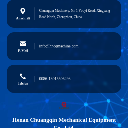
Chuangqin Machinery, Nr. 1 Youyi Road, Xingyang
Road North, Zhengzhou, China
Anschrift
info@hncqmachine.com
E-Mail
0086-13015506293
Telefon
Henan Chuangqin Mechanical Equipment
Co., Ltd.