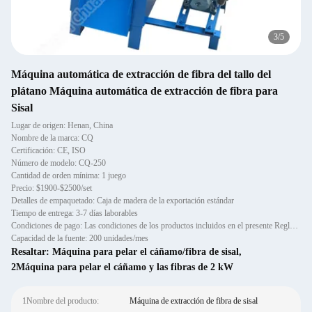
3
/
5
Máquina automática de extracción de fibra del tallo del
plátano Máquina automática de extracción de fibra para
Sisal
Lugar de origen: Henan, China
Nombre de la marca: CQ
Certificación: CE, ISO
Número de modelo: CQ-250
Cantidad de orden mínima: 1 juego
Precio: $1900-$2500/set
Detalles de empaquetado: Caja de madera de la exportación estándar
Tiempo de entrega: 3-7 días laborables
Condiciones de pago: Las condiciones de los productos incluidos en el presente Reglamento son las siguientes:
Capacidad de la fuente: 200 unidades/mes
Resaltar:
Máquina para pelar el cáñamo/fibra de sisal
,
2Máquina para pelar el cáñamo y las fibras de 2 kW
1Nombre del producto:
Máquina de extracción de fibra de sisal