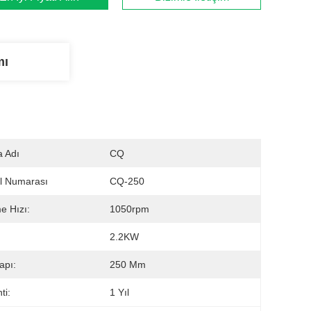
mı
 Adı
CQ
l Numarası
CQ-250
 Hızı:
1050rpm
2.2KW
apı:
250 Mm
ti:
1 Yıl