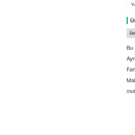
V
Ü
Ür
Bu 
Ayr
Far
Mak
mot