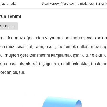
urgulamak:
Sisal kenevir/fibre soyma makinesi
, 
2.2kw k
rün Tanımı
ün Tanımı
makine muz ağacından veya muz sapından veya sisaldan li
ıca muz, sisal, jut, rami, esrar, mercimek dalları, muz sap
klı müşteri gereksinimlerini karşılamak için iki tür elektri
ine esas olarak raf, bıçağı drm, sabit baldaklar, besleme
ordan oluşur.