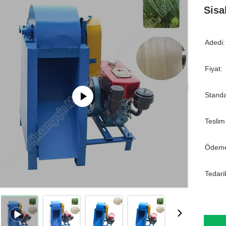
Sisa
Adedi:
Fiyat:
Standa
Teslim
Ödeme
Tedari