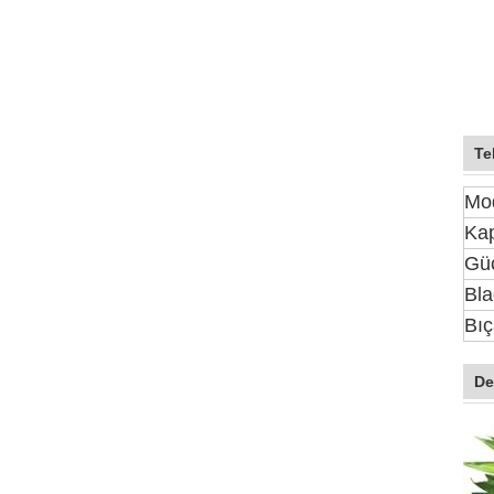
Te
Mo
Kap
Gü
Bla
Bıç
De