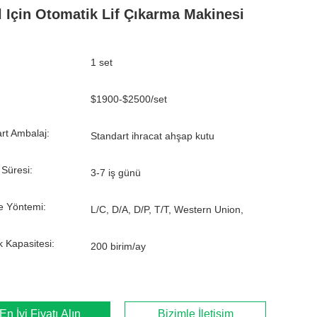
l Için Otomatik Lif Çıkarma Makinesi
1 set
$1900-$2500/set
rt Ambalaj:
Standart ihracat ahşap kutu
 Süresi:
3-7 iş günü
 Yöntemi:
L/C, D/A, D/P, T/T, Western Union,
k Kapasitesi:
200 birim/ay
En İyi Fiyatı Alın
Bizimle İletişim