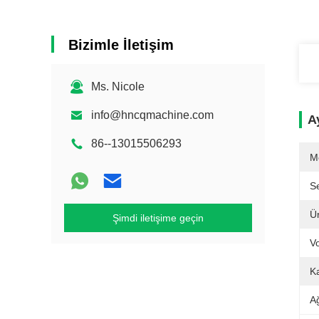
Bizimle İletişim
Ms. Nicole
info@hncqmachine.com
Ay
86--13015506293
M
Se
Ü
Şimdi iletişime geçin
Vo
K
Ağ