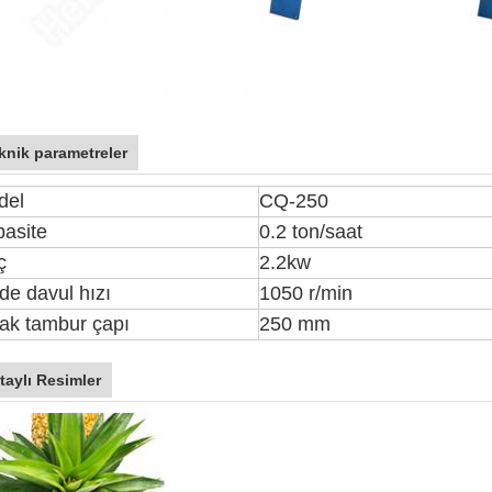
knik parametreler
del
CQ-250
asite
0.2 ton/saat
ç
2.2kw
de davul hızı
1050 r/min
ak tambur çapı
250 mm
taylı Resimler