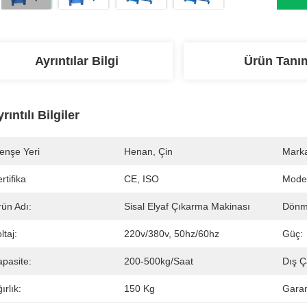
Ayrıntılar Bilgi
Ürün Tanı
rıntılı Bilgiler
enşe Yeri
Henan, Çin
Marka
rtifika
CE, ISO
Mode
rün Adı:
Sisal Elyaf Çıkarma Makinası
Dönme
ltaj:
220v/380v, 50hz/60hz
Güç:
apasite:
200-500kg/saat
Dış Ç
ırlık:
150 Kg
Garan