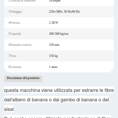
2Velocità di rotazione:
1050rpm
3Voltaggio:
220v/380v, 50 Hz/60 Hz
4Potenza:
2.2KW
5Capacità:
200-500 kg/ora
6Diametro esterno:
250 mm
7Peso:
150 kg
8Garanzia:
1 anno
Descrizione del prodotto
questa macchina viene utilizzata per estrarre le fibre
dall'albero di banana o dal gambo di banana o dal
sisal