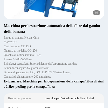
3
/
5
Macchina per l'estrazione automatica delle fibre dal gambo
della banana
Luogo di origine: Henan, Cina
Marca: CQ
Certificazione: CE, ISO
Numero di modello: CQ-250
Quantità di ordine minimo: 1 set
Prezzo: $1900-$2500/set
Imballaggi particolari: Scatola di legno dell'esportazione standard
Tempi di consegna: 3-7 giorni lavorativi
Termini di pagamento: L/C, D/A, D/P, T/T, Western Union,
Capacità di alimentazione: 200 unità/mese
Evidenziare:
Macchine per la depurazione della canapa/fibra di sisal
,
2.2kw peeling per la canapa/fibra
1Nome del prodotto:
macchine per l'estrazione della fibra di sisal