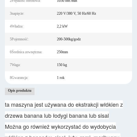
2Prędkość obrotowa:
1050 obr./min
3napięcie:
220 V/380 V, 50 Hz/60 Hz
4Władza:
2,2 kW
5Pojemność:
200-500kg/godz
6Średnica zewnętrzna:
250mm
7Waga:
150 kg
8Gwarancja:
1 rok
Opis produktu
ta maszyna jest używana do ekstrakcji włókien z
drzewa banana lub łodygi banana lub sisal
Można go również wykorzystać do wydobycia