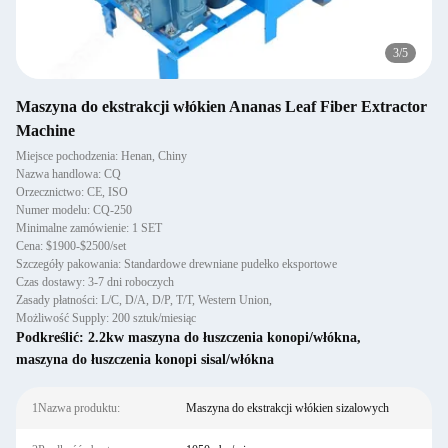
3
/
5
Maszyna do ekstrakcji włókien Ananas Leaf Fiber Extractor
Machine
Miejsce pochodzenia: Henan, Chiny
Nazwa handlowa: CQ
Orzecznictwo: CE, ISO
Numer modelu: CQ-250
Minimalne zamówienie: 1 SET
Cena: $1900-$2500/set
Szczegóły pakowania: Standardowe drewniane pudełko eksportowe
Czas dostawy: 3-7 dni roboczych
Zasady płatności: L/C, D/A, D/P, T/T, Western Union,
Możliwość Supply: 200 sztuk/miesiąc
Podkreślić:
2.2kw maszyna do łuszczenia konopi/włókna
,
maszyna do łuszczenia konopi sisal/włókna
1Nazwa produktu:
Maszyna do ekstrakcji włókien sizalowych