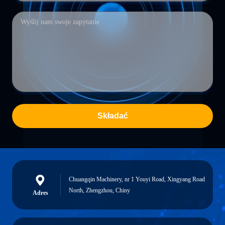
Składać
Chuangqin Machinery, nr 1 Youyi Road, Xingyang Road
North, Zhengzhou, Chiny
Adres