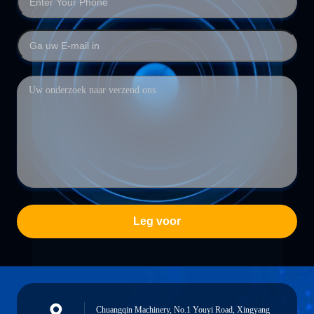
Leg voor
Chuangqin Machinery, No.1 Youyi Road, Xingyang