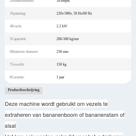
2Rotatiesnelheid:
1050rpm
3Spanning:
220v/380v, 50 Hz/60 Hz
4Kracht:
2.2 kW
5Capaciteit:
200-500 kg/uur
6Buitenste diameter:
250 mm
7Gewicht:
150 kg
8Garantie:
1 jaar
Productbeschrijving
Deze machine wordt gebruikt om vezels te
extraheren van bananenboom of bananenstam of
sisal