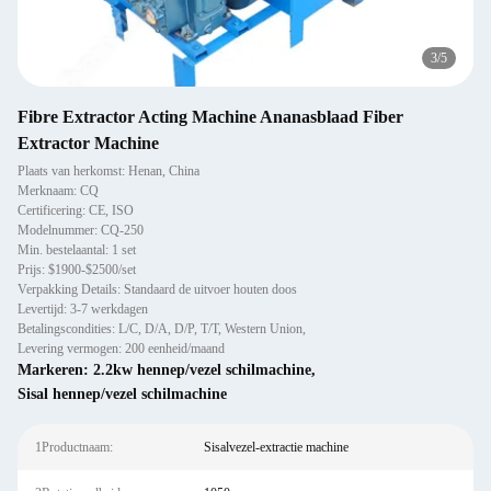
3
/
5
Fibre Extractor Acting Machine Ananasblaad Fiber
Extractor Machine
Plaats van herkomst: Henan, China
Merknaam: CQ
Certificering: CE, ISO
Modelnummer: CQ-250
Min. bestelaantal: 1 set
Prijs: $1900-$2500/set
Verpakking Details: Standaard de uitvoer houten doos
Levertijd: 3-7 werkdagen
Betalingscondities: L/C, D/A, D/P, T/T, Western Union,
Levering vermogen: 200 eenheid/maand
Markeren:
2.2kw hennep/vezel schilmachine
,
Sisal hennep/vezel schilmachine
1Productnaam:
Sisalvezel-extractie machine