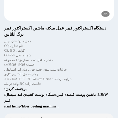
3
/
5
دستگاه اکستراکتور فیبر عمل میکنه ماشین اکستراکتور فیبر
برگ آناناس
محل منبع: هنان، چین
نام تجاری: CQ
گواهی: CE, ISO
شماره مدل: CQ-250
مقدار حداقل تعداد سفارش: 1 مجموعه
قیمت: $1900-$2500/set
جزئیات بسته بندی: جعبه چوبی صادراتی استاندارد
زمان تحویل: 3-7 روز کاری
شرایط پرداخت: L/C، D/A، D/P، T/T، Western Union،
قابلیت ارائه: 200 واحد در ماه
برجسته کردن:
2.2kW ماشین پوست کشنده فیبر,دستگاه پوست کشیدن قند سیسال/
فیبر
sisal hemp/fiber peeling machine
,