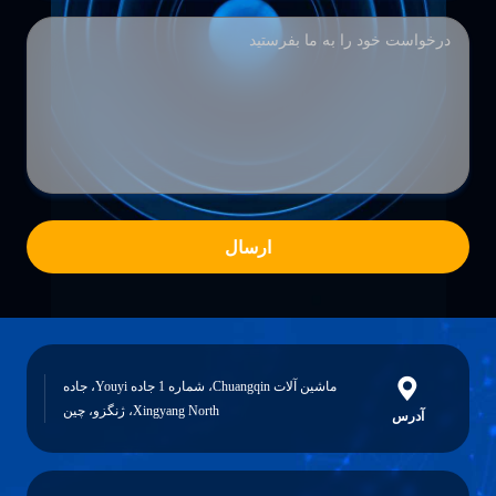
ارسال
ماشین آلات Chuangqin، شماره 1 جاده Youyi، جاده
Xingyang North، ژنگزو، چین
آدرس