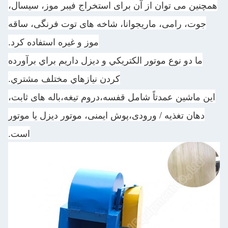
همچنین می توان از آن برای استخراج فیبر موز، سیسال،
جوت، رامی، ماریجوانا، شاخه های توت فرنگی، ساقه
موز و غیره استفاده کرد.
ما دو نوع موتور الکتريکي و ديزل داريم براي برآورده
کردن نيازهاي مختلف مشتري.
این ماشین عمدتاً شامل قفسه،دروم تیغه،باله های ثابت،
دهان تغذیه / ورودی،پوش ایمنی، موتور دیزل یا موتور
است.