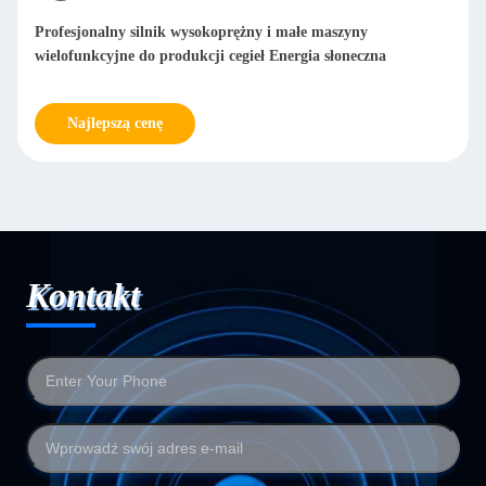
rężny i małe maszyny
Automatyczna maszyna do polerow
egieł Energia słoneczna
Deburring Sanding Polerowane arku
Mesh polerowania metalu 20-2000
Najlepszą cenę
Kontakt