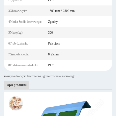
2Typ lasera:
CO2
3Obszar cięcia:
1500 mm * 2500 mm
4Marka źródła laserowego:
Zgodny
5Masę (kg):
300
6Tryb działania:
Pulsujący
7Grubość cięcia:
0-25mm
8Podstawowe składniki:
PLC
maszyna do cięcia laserowego i grawerowania laserowego
Opis produktu