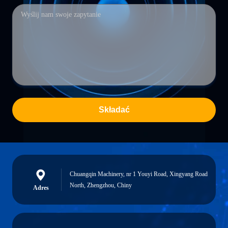
Składać
Chuangqin Machinery, nr 1 Youyi Road, Xingyang Road
North, Zhengzhou, Chiny
Adres