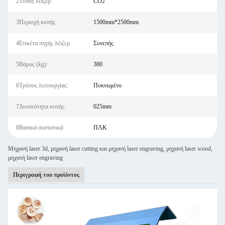
2Τύπος λέιζερ:
CO2
3Περιοχή κοπής:
1500mm*2500mm
4Ετικέτα πηγής λέιζερ:
Συνεπής
5Βάρος (kg):
300
6Τρόπος λειτουργίας:
Πυκνωμένο
7Δυνατότητα κοπής:
025mm
8Βασικά συστατικά:
ΠΛΚ
Μηχανή laser 3d, μηχανή laser cutting και μηχανή laser engraving, μηχανή laser wood,
μηχανή laser engraving
Περιγραφή του προϊόντος