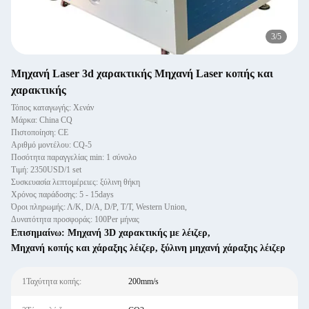
3
/
5
Μηχανή Laser 3d χαρακτικής Μηχανή Laser κοπής και
χαρακτικής
Τόπος καταγωγής: Χενάν
Μάρκα: China CQ
Πιστοποίηση: CE
Αριθμό μοντέλου: CQ-5
Ποσότητα παραγγελίας min: 1 σύνολο
Τιμή: 2350USD/1 set
Συσκευασία λεπτομέρειες: ξύλινη θήκη
Χρόνος παράδοσης: 5 - 15days
Όροι πληρωμής: Λ/Κ, D/A, D/P, T/T, Western Union,
Δυνατότητα προσφοράς: 100Per μήνας
Επισημαίνω:
Μηχανή 3D χαρακτικής με λέιζερ
,
Μηχανή κοπής και χάραξης λέιζερ
,
ξύλινη μηχανή χάραξης λέιζερ
1Ταχύτητα κοπής:
200mm/s