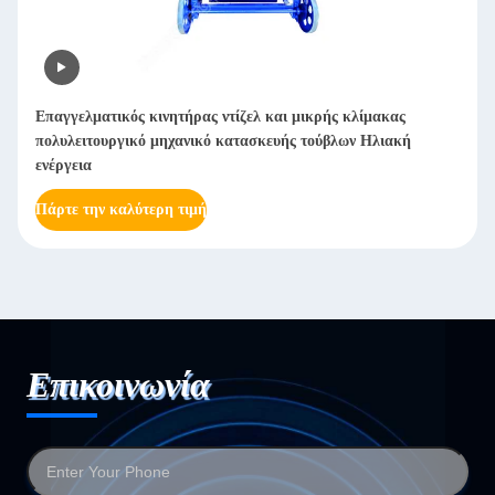
κρής κλίμακας
Αυτόματη μηχανή γυάλωσης χαρτιού από χαλύ
ούβλων Ηλιακή
γυαλισμένο χαρτί από ανοξείδωτο χάλυβα
Πάρτε την καλύτερη τιμή
Επικοινωνία