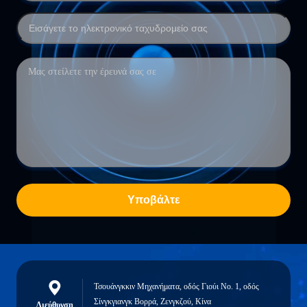
Υποβάλτε
Τσουάνγκκιν Μηχανήματα, οδός Γιούι Νο. 1, οδός
Σίνγκγιανγκ Βορρά, Ζενγκζού, Κίνα
Διεύθυνση