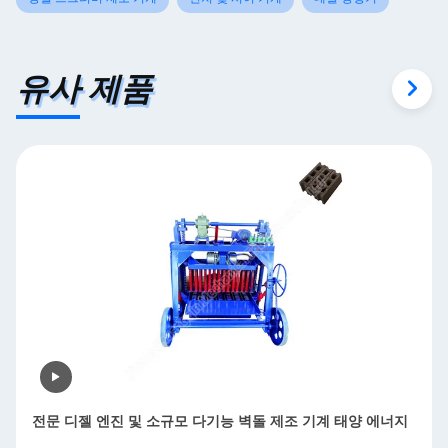
유사 제품
돌 제조 기계 태양 에너지
자동 엽 금속 닦기 기계 데버링 샌딩 닦은
금속 닦기 Mesh 20-2000