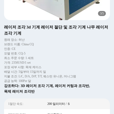
3
/
5
레이저 조각 3d 기계 레이저 절단 및 조각 기계 나무 레이저
조각 기계
원래 장소: 허난
브랜드 이름: China CQ
인증: CE
모델 번호: CQ-5
최소 주문 수량: 1 세트
가격: 2350USD/1 set
포장 세부 사항: 목재 케이스
배달 시간: 5일부터 15일까지 일
지불 조건: L/C, D/A, D/P, T/T, 웨스턴 유니온, 머니그램
공급 능력: 100Per 달
강조하다:
3D 레이저 조각 기계
,
레이저 커팅과 조각반
,
목제 레이저 조각반
1절단 속도:
200 밀리미터 / Ｓ