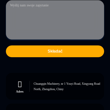
Składać
Chuangqin Machinery, nr 1 Youyi Road, Xingyang Road
North, Zhengzhou, Chiny
Adres