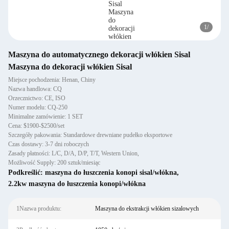
1
/
Maszyna do automatycznego dekoracji włókien Sisal
Maszyna do dekoracji włókien Sisal
Miejsce pochodzenia: Henan, Chiny
Nazwa handlowa: CQ
Orzecznictwo: CE, ISO
Numer modelu: CQ-250
Minimalne zamówienie: 1 SET
Cena: $1900-$2500/set
Szczegóły pakowania: Standardowe drewniane pudełko eksportowe
Czas dostawy: 3-7 dni roboczych
Zasady płatności: L/C, D/A, D/P, T/T, Western Union,
Możliwość Supply: 200 sztuk/miesiąc
Podkreślić:
maszyna do łuszczenia konopi sisal/włókna
,
2.2kw maszyna do łuszczenia konopi/włókna
1Nazwa produktu:
Maszyna do ekstrakcji włókien sizalowych