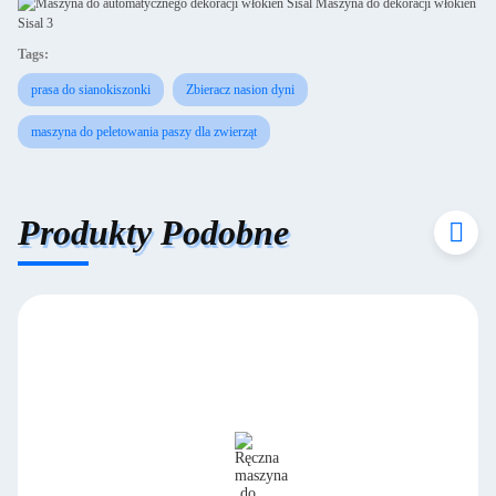
Tags:
prasa do sianokiszonki
Zbieracz nasion dyni
maszyna do peletowania paszy dla zwierząt
Produkty Podobne