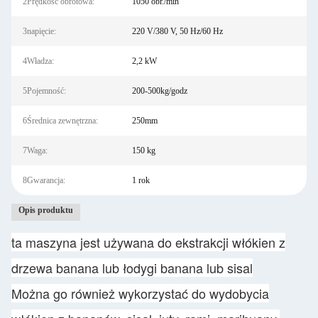
2Prędkość obrotowa:
1050 obr./min
3napięcie:
220 V/380 V, 50 Hz/60 Hz
4Władza:
2,2 kW
5Pojemność:
200-500kg/godz
6Średnica zewnętrzna:
250mm
7Waga:
150 kg
8Gwarancja:
1 rok
Opis produktu
ta maszyna jest używana do ekstrakcji włókien z
drzewa banana lub łodygi banana lub sisal
Można go również wykorzystać do wydobycia