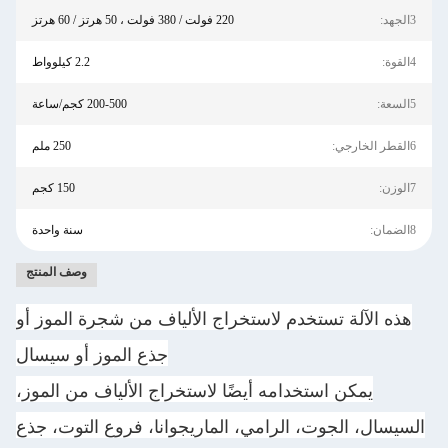
3الجهد:
220 فولت / 380 فولت ، 50 هرتز / 60 هرتز
4القوة:
2.2 كيلوواط
5السعة:
200-500 كجم/ساعة
6القطر الخارجي:
250 ملم
7الوزن:
150 كجم
8الضمان:
سنة واحدة
وصف المنتج
هذه الآلة تستخدم لاستخراج الألياف من شجرة الموز أو
جذع الموز أو سيسال
يمكن استخدامه أيضًا لاستخراج الألياف من الموز،
السيسال، الجوت، الرامي، الماريجوانا، فروع التوت، جذع