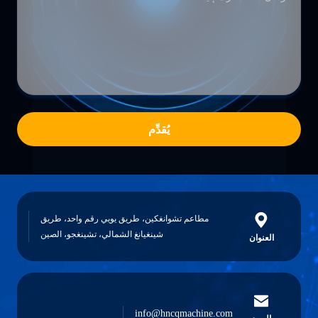
يُقدِّم
مطاعم تشوانغكين، طريق يويي رقم واحد، طريق
شينغيانغ الشمالي، تشينغجو، الصين
العنوان
info@hncqmachine.com