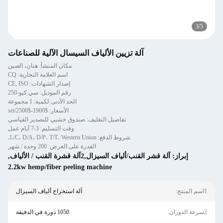
3
/
5
آلة تزيين الألياف السيسال الآلية للصناعات
مكان المنشأ: هنان، الصين
اسم العلامة التجارية: CQ
إصدار الشهادات: CE, ISO
رقم الموديل: سي كيو-250
الحد الأدنى لكمية: 1 مجموعة
الأسعار: $1900-$2500/set
تفاصيل التغليف: صندوق خشبي للتصدير القياسي
وقت التسليم: 3-7 أيام عمل
شروط الدفع: L/C، D/A، D/P، T/T، Western Union،
القدرة على العرض: 200 وحدة / شهر
إبراز:
آلة قشر القنب/ألياف السيزال,2آلة قشرة القنب / الألياف
,
2.2kw hemp/fiber peeling machine
1اسم المنتج:
آلة استخراج ألياف السيزال
2سرعة الدوران:
1050 دورة في الدقيقة