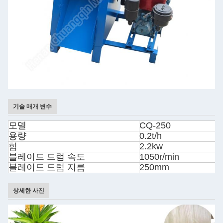
기술 매개 변수
모델
CQ-250
용량
0.2t/h
힘
2.2kw
블레이드 드럼 속도
1050r/min
블레이드 드럼 지름
250mm
상세한 사진