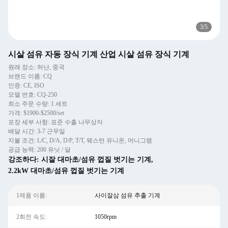
3
/
5
시살 섬유 자동 장식 기계 산업 시살 섬유 장식 기계
원래 장소: 허난, 중국
브랜드 이름: CQ
인증: CE, ISO
모델 번호: CQ-250
최소 주문 수량: 1 세트
가격: $1900-$2500/set
포장 세부 사항: 표준 수출 나무상자
배달 시간: 3-7 근무일
지불 조건: L/C, D/A, D/P, T/T, 웨스턴 유니온, 머니그램
공급 능력: 200 유닛 / 달
강조하다:
시잘 대마초/섬유 껍질 벗기는 기계
,
2.2kW 대마초/섬유 껍질 벗기는 기계
1제품 이름:
사이잘삼 섬유 추출 기계
2회전 속도:
1050rpm