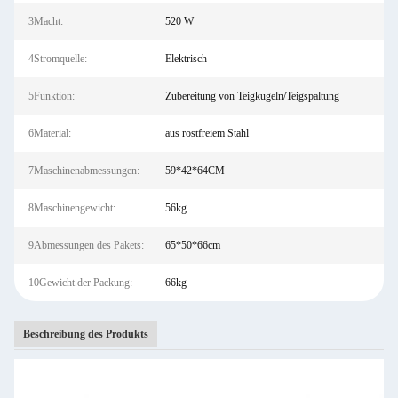
3Macht:
520 W
4Stromquelle:
Elektrisch
5Funktion:
Zubereitung von Teigkugeln/Teigspaltung
6Material:
aus rostfreiem Stahl
7Maschinenabmessungen:
59*42*64CM
8Maschinengewicht:
56kg
9Abmessungen des Pakets:
65*50*66cm
10Gewicht der Packung:
66kg
Beschreibung des Produkts