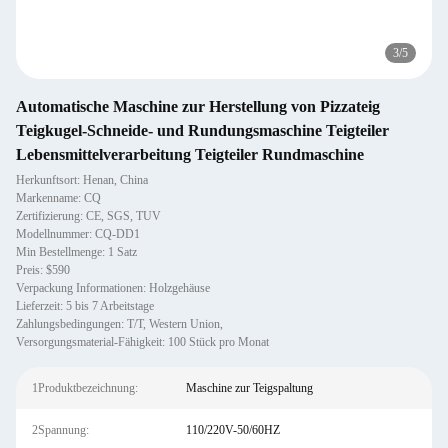
3
/
5
Automatische Maschine zur Herstellung von Pizzateig
Teigkugel-Schneide- und Rundungsmaschine Teigteiler
Lebensmittelverarbeitung Teigteiler Rundmaschine
Herkunftsort: Henan, China
Markenname: CQ
Zertifizierung: CE, SGS, TUV
Modellnummer: CQ-DD1
Min Bestellmenge: 1 Satz
Preis: $590
Verpackung Informationen: Holzgehäuse
Lieferzeit: 5 bis 7 Arbeitstage
Zahlungsbedingungen: T/T, Western Union,
Versorgungsmaterial-Fähigkeit: 100 Stück pro Monat
1Produktbezeichnung:
Maschine zur Teigspaltung
2Spannung:
110/220V-50/60HZ