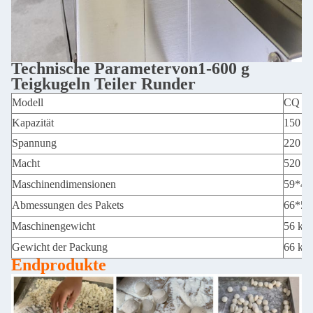
Technische Parameter
von
1-600 g
Teigkugeln Teiler Runder
Modell
CQ -
Kapazität
150 kg
Spannung
220 V
Macht
520 
Maschinendimensionen
59*42
Abmessungen des Pakets
66*50
Maschinengewicht
56 kg
Gewicht der Packung
66 kg
Endprodukte