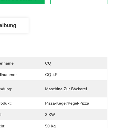
eibung
enname
CQ
llnummer
CQ-4P
ndung:
Maschine Zur Bäckerei
odukt:
Pizza-Kegel/Kegel-Pizza
:
3 KW
ht:
50 Kg