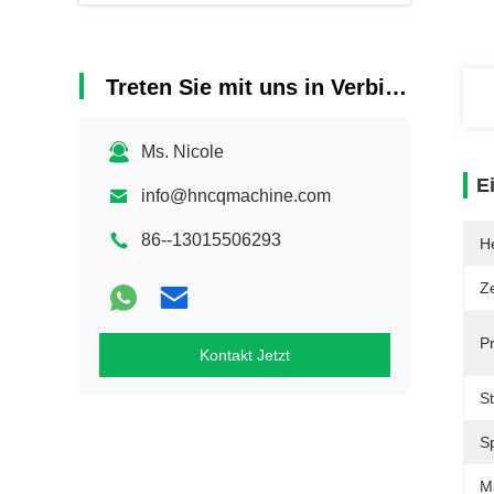
Treten Sie mit uns in Verbindung
Ms. Nicole
E
info@hncqmachine.com
86--13015506293
He
Ze
P
Kontakt Jetzt
S
S
M