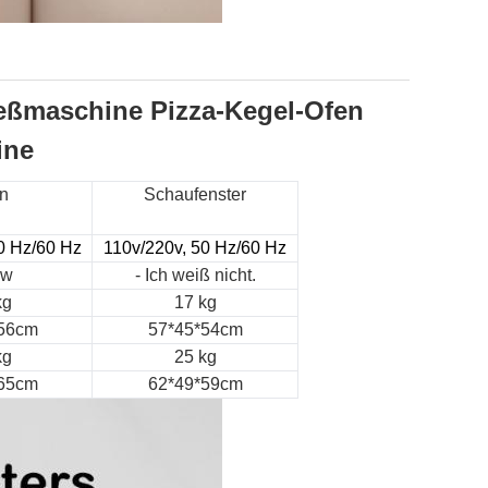
eßmaschine Pizza-Kegel-Ofen
ine
n
Schaufenster
0 Hz/60 Hz
110v/220v, 50 Hz/60 Hz
kw
- Ich weiß nicht.
kg
17 kg
56cm
57*45*54cm
kg
25 kg
65cm
62*49*59cm