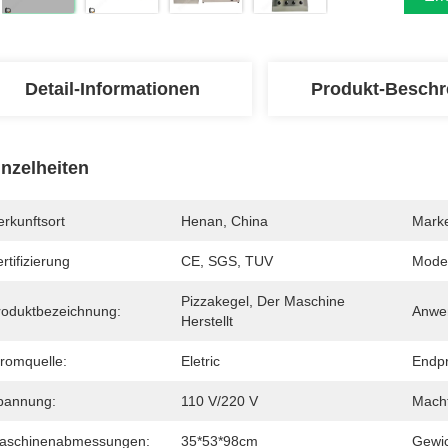
Detail-Informationen
Produkt-Beschr
inzelheiten
rkunftsort
Henan, China
Mark
rtifizierung
CE, SGS, TUV
Mode
Pizzakegel, Der Maschine 
roduktbezeichnung:
Anwe
Herstellt
tromquelle:
Eletric
Endpr
pannung:
110 V/220 V
Macht
aschinenabmessungen:
35*53*98cm
Gewic