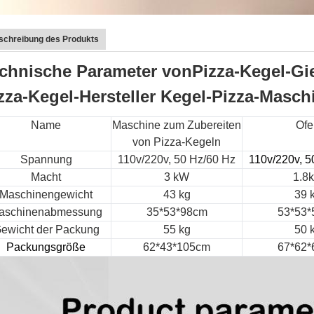
schreibung des Produkts
chnische Parameter von
Pizza-Kegel-Gi
zza-Kegel-Hersteller Kegel-Pizza-Masch
Name
Maschine zum Zubereiten
Ofe
von Pizza-Kegeln
Spannung
110v/220v, 50 Hz/60 Hz
110v/220v, 5
Macht
3 kW
1.8
Maschinengewicht
43 kg
39 
aschinenabmessung
35*53*98cm
53*53*
ewicht der Packung
55 kg
50 
Packungsgröße
62*43*105cm
67*62*