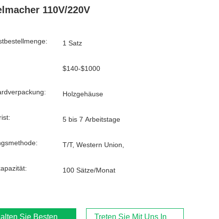
lmacher 110V/220V
tbestellmenge:
1 Satz
$140-$1000
ardverpackung:
Holzgehäuse
ist:
5 bis 7 Arbeitstage
ngsmethode:
T/T, Western Union,
kapazität:
100 Sätze/Monat
alten Sie Besten Preis
Treten Sie Mit Uns In Verbindung