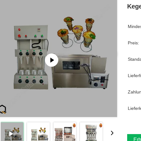
Kege
Mindes
Preis:
Stand
Lieferfr
Zahlu
Liefer
Erh