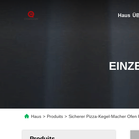
Haus
ÜB
EINZ
Haus
>
Produits
>
Sicherer Pizza-Kegel-Macher Ofen
Produits