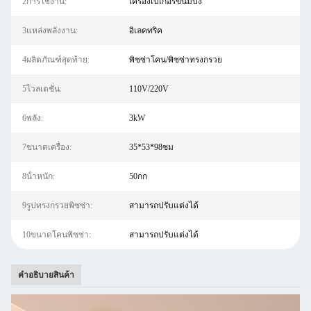
2การใช้งาน:
เครื่องเบเกอรี่ขนมปัง
3แหล่งพลังงาน:
อิเลคทริค
4ผลิตภัณฑ์สุดท้าย:
พิซซ่าโคน/พิซซ่าทรงกรวย
5โวลเตชั่น:
110V/220V
6พลัง:
3kW
7ขนาดเครื่อง:
35*53*98ซม
8น้ําหนัก:
50กก
9รูปทรงกรวยพิซซ่า:
สามารถปรับแต่งได้
10ขนาดโคนพิซซ่า:
สามารถปรับแต่งได้
คําอธิบายสินค้า