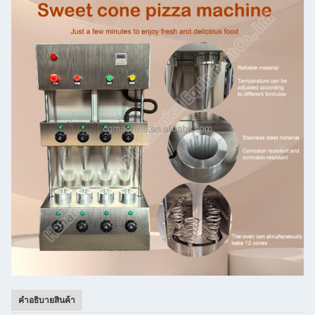
คําอธิบายสินค้า