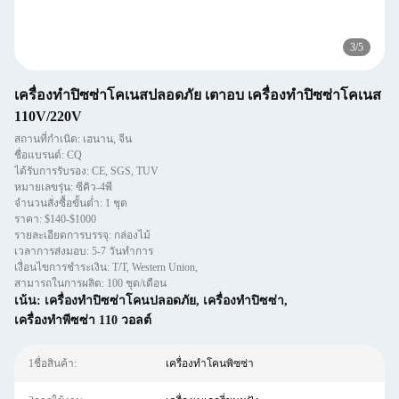
3
/
5
เครื่องทําปิซซ่าโคเนสปลอดภัย เตาอบ เครื่องทําปิซซ่าโคเนส
110V/220V
สถานที่กำเนิด: เฮนาน, จีน
ชื่อแบรนด์: CQ
ได้รับการรับรอง: CE, SGS, TUV
หมายเลขรุ่น: ซีคิว-4พี
จำนวนสั่งซื้อขั้นต่ำ: 1 ชุด
ราคา: $140-$1000
รายละเอียดการบรรจุ: กล่องไม้
เวลาการส่งมอบ: 5-7 วันทําการ
เงื่อนไขการชำระเงิน: T/T, Western Union,
สามารถในการผลิต: 100 ชุด/เดือน
เน้น:
เครื่องทําปิซซ่าโคนปลอดภัย
,
เครื่องทําปิซซ่า
,
เครื่องทําพีซซ่า 110 วอลต์
1ชื่อสินค้า:
เครื่องทำโคนพิซซ่า