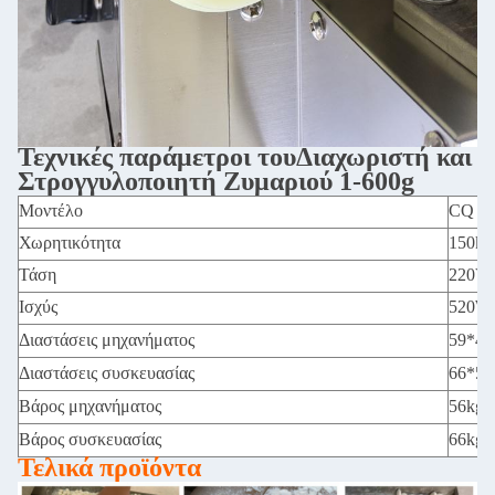
Τεχνικές παράμετροι
του
Διαχωριστή και
Στρογγυλοποιητή Ζυμαριού 1-600g
Μοντέλο
CQ -
Χωρητικότητα
150kg
Τάση
220V
Ισχύς
520W
Διαστάσεις μηχανήματος
59*4
Διαστάσεις συσκευασίας
66*5
Βάρος μηχανήματος
56kg
Βάρος συσκευασίας
66kg
Τελικά προϊόντα