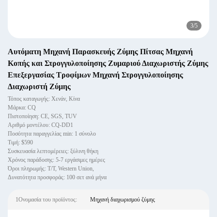
3
/
5
Αυτόματη Μηχανή Παρασκευής Ζύμης Πίτσας Μηχανή
Κοπής και Στρογγυλοποίησης Ζυμαριού Διαχωριστής Ζύμης
Επεξεργασίας Τροφίμων Μηχανή Στρογγυλοποίησης
Διαχωριστή Ζύμης
Τόπος καταγωγής: Χενάν, Κίνα
Μάρκα: CQ
Πιστοποίηση: CE, SGS, TUV
Αριθμό μοντέλου: CQ-DD1
Ποσότητα παραγγελίας min: 1 σύνολο
Τιμή: $590
Συσκευασία λεπτομέρειες: ξύλινη θήκη
Χρόνος παράδοσης: 5-7 εργάσιμες ημέρες
Όροι πληρωμής: T/T, Western Union,
Δυνατότητα προσφοράς: 100 σετ ανά μήνα
1Ονομασία του προϊόντος:
Μηχανή διαχωρισμού ζύμης