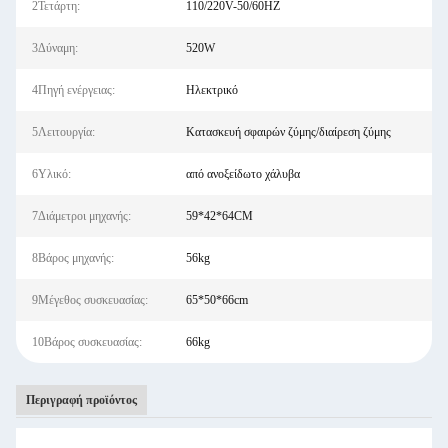
2Τετάρτη:
110/220V-50/60HZ
3Δύναμη:
520W
4Πηγή ενέργειας:
Ηλεκτρικό
5Λειτουργία:
Κατασκευή σφαιρών ζύμης/διαίρεση ζύμης
6Υλικό:
από ανοξείδωτο χάλυβα
7Διάμετροι μηχανής:
59*42*64CM
8Βάρος μηχανής:
56kg
9Μέγεθος συσκευασίας:
65*50*66cm
10Βάρος συσκευασίας:
66kg
Περιγραφή προϊόντος