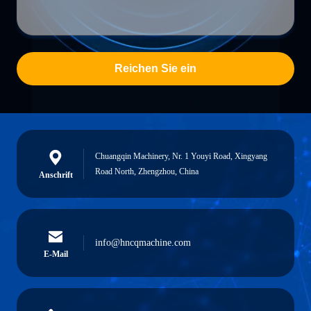
Reichen Sie ein
Chuangqin Machinery, Nr. 1 Youyi Road, Xingyang
Road North, Zhengzhou, China
Anschrift
info@hncqmachine.com
E-Mail