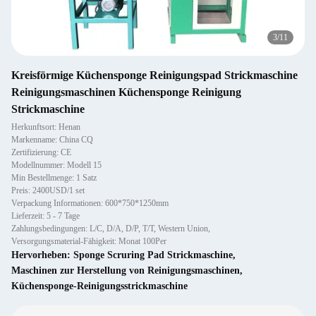
4
/
11
Kreisförmige Küchensponge Reinigungspad Strickmaschine
Reinigungsmaschinen Küchensponge Reinigung
Strickmaschine
Herkunftsort: Henan
Markenname: China CQ
Zertifizierung: CE
Modellnummer: Modell 15
Min Bestellmenge: 1 Satz
Preis: 2400USD/1 set
Verpackung Informationen: 600*750*1250mm
Lieferzeit: 5 - 7 Tage
Zahlungsbedingungen: L/C, D/A, D/P, T/T, Western Union,
Versorgungsmaterial-Fähigkeit: Monat 100Per
Hervorheben:
Sponge Scruring Pad Strickmaschine
,
Maschinen zur Herstellung von Reinigungsmaschinen
,
Küchensponge-Reinigungsstrickmaschine