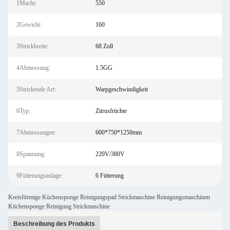
1Macht:
550
2Gewicht:
160
3Strickbreite:
68 Zoll
4Abmessung:
1.5GG
5Strickende Art:
Warpgeschwindigkeit
6Typ:
Zitrusfrüchte
7Abmessungen:
600*750*1250mm
8Spannung:
220V/380V
9Fütterungsanlage:
6 Fütterung
Kreisförmige Küchensponge Reinigungspad Strickmaschine Reinigungsmaschinen
Küchensponge Reinigung Strickmaschine
Beschreibung des Produkts