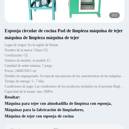
4
/
11
Esponja circular de cocina Pad de limpieza máquina de tejer
máquina de limpieza máquina de tejer
Lugar de origen: En la región de Henan
Nombre de la marca: China CQ
Certificación: CE
Número de modelo: el modelo 15
Cantidad de orden mínima: 1 juego
Precio: 2400USD/1 set
Detalles de empaquetado: Se trata de una muestra de las características de las máquinas de ensayo.
Tiempo de entrega: 5 - 7 días
Condiciones de pago: Las condiciones de los productos incluidos en el presente Reglamento son las siguientes:
Capacidad de la fuente: mes 100Per
Resaltar:
Máquina para tejer con almohadilla de limpieza con esponja
,
Máquinas para la fabricación de limpiadores
,
Máquina de tejer con esponja de cocina