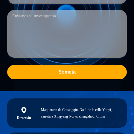
Someta
Maquinaria de Chuangqin, No.1 de la calle Youyi,
carretera Xingyang Norte, Zhengzhou, China
Dirección