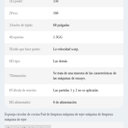
1El poder:
550
2Peso:
160
3Ancho de tejido:
68 pulgadas
4Esquema:
1.5GG
5Estilo que hace punto:
La velocidad warp.
6El tipo:
Las demás
Se trata de una muestra de las características de
7Dimensión:
las máquinas de ensayo.
8Válvula de tensión:
Las partidas 1 y 2 no se aplicarán.
9El alimentador:
6 de alimentación
Esponja circular de cocina Pad de limpieza máquina de tejer máquina de limpieza
máquina de tejer