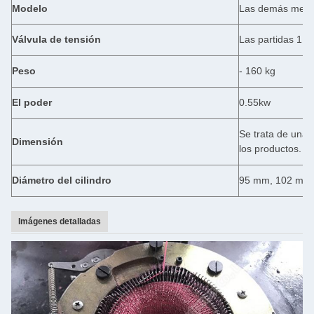
Modelo
Las demás medi
Válvula de tensión
Las partidas 1 y 
Peso
- 160 kg
El poder
0.55kw
Se trata de una 
Dimensión
los productos.
Diámetro del cilindro
95 mm, 102 mm,
Imágenes detalladas