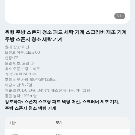
3
/
11
원형 주방 스폰지 청소 패드 세탁 기계 스크러버 제조 기계
주방 스폰지 청소 세탁 기계
원래 장소: 허난
브랜드 이름: China CQ
인증: CE
모델 번호: 모델 15
최소 주문 수량: 1 세트
가격: 2400USD/1 set
포장 세부 사항: 600*750*1250mm
배달 시간: 5 - 7일
지불 조건: L/C, D/A, D/P, T/T, 웨스턴 유니온, 머니그램
공급 능력: 100Per 달
강조하다:
스폰지 스프링 패드 넥팅 머신
,
스크러버 제조 기계
,
주방 스폰지 청소 넥팅 기계
1힘:
550