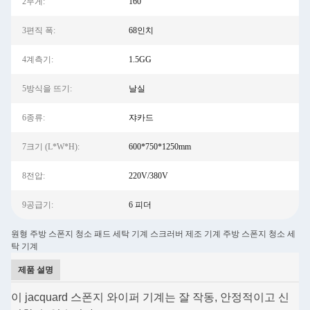
2무게:
160
3편직 폭:
68인치
4계측기:
1.5GG
5방식을 뜨기:
날실
6종류:
쟈카드
7크기 (L*W*H):
600*750*1250mm
8전압:
220V/380V
9공급기:
6 피더
원형 주방 스폰지 청소 패드 세탁 기계 스크러버 제조 기계 주방 스폰지 청소 세
탁 기계
제품 설명
이 jacquard 스폰지 와이퍼 기계는 잘 작동, 안정적이고 신