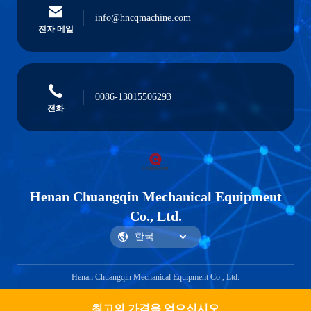
info@hncqmachine.com
전자 메일
0086-13015506293
전화
Henan Chuangqin Mechanical Equipment
Co., Ltd.
Henan Chuangqin Mechanical Equipment Co., Ltd.
최고의 가격을 얻으십시오
Get a Quote