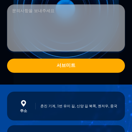
서브미트
춘진 기계, 1번 유이 길, 신양 길 북쪽, 젠저우, 중국
주소