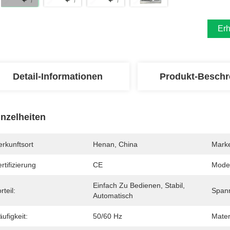
Erh
Detail-Informationen
Produkt-Beschr
inzelheiten
rkunftsort
Henan, China
Mark
rtifizierung
CE
Mode
Einfach Zu Bedienen, Stabil, 
rteil:
Span
Automatisch
ufigkeit:
50/60 Hz
Mater