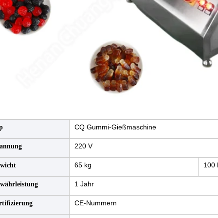
CQ Gummi-Gießmaschine
p
220 V
annung
65 kg
100 
wicht
1 Jahr
währleistung
CE-Nummern
rtifizierung