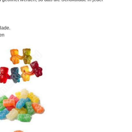
lade.
en