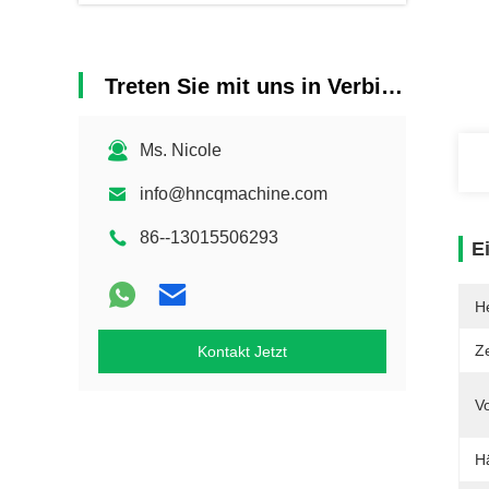
Treten Sie mit uns in Verbindung
Ms. Nicole
info@hncqmachine.com
86--13015506293
E
He
Ze
Kontakt Jetzt
Vo
Hä