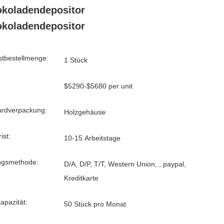
koladendepositor
koladendepositor
tbestellmenge:
1 Stück
$5290-$5680 per unit
ardverpackung:
Holzgehäuse
ist:
10-15 Arbeitstage
ngsmethode:
D/A, D/P, T/T, Western Union, , paypal,
Kreditkarte
kapazität:
50 Stück pro Monat