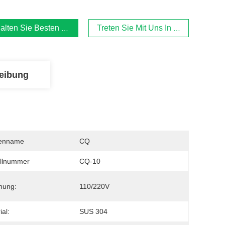
alten Sie Besten Preis
Treten Sie Mit Uns In Verbindung
eibung
enname
CQ
llnummer
CQ-10
nung:
110/220V
ial:
SUS 304