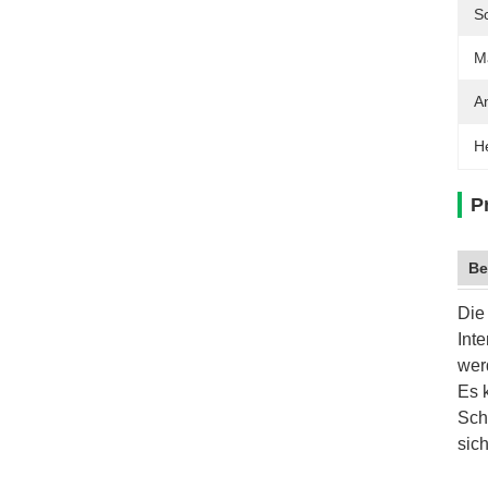
S
M
A
H
P
Be
Die
Int
wer
Es 
Sch
sic