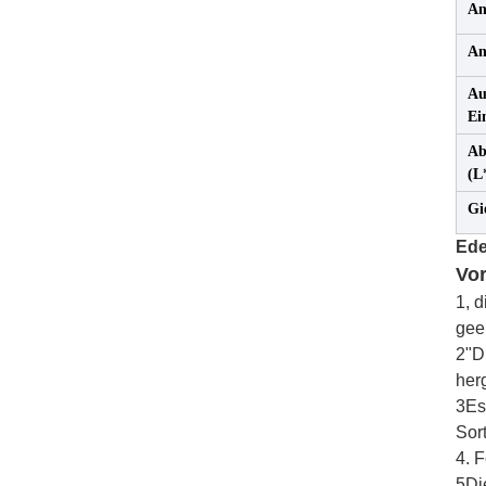
An
An
Au
Ei
Ab
(L
Gi
Ede
Vor
1, 
gee
2"D
her
3Es
Sor
4. 
5Die