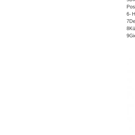
Pos
6- 
7De
8Kü
9Gi