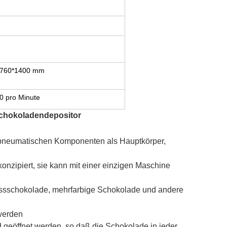
*760*1400 mm
0 pro Minute
chokoladendepositor
pneumatischen Komponenten als Hauptkörper,
nzipiert, sie kann mit einer einzigen Maschine
.
ussschokolade, mehrfarbige Schokolade und andere
werden
und geöffnet werden, so daß die Schokolade in jeder