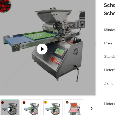
Scho
Scho
Mindes
Preis:
Stand
Lieferfr
Zahlu
Liefer