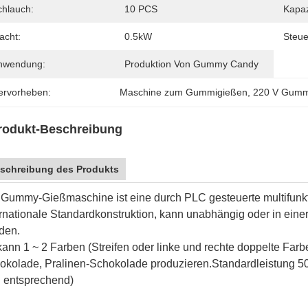
chlauch:
10 PCS
Kapaz
acht:
0.5kW
Steue
nwendung:
Produktion Von Gummy Candy
ervorheben:
Maschine zum Gummigießen
, 
220 V Gumm
rodukt-Beschreibung
schreibung des Produkts
 Gummy-Gießmaschine ist eine durch PLC gesteuerte multifunkt
ernationale Standardkonstruktion, kann unabhängig oder in einer
den.
kann 1 ~ 2 Farben (Streifen oder linke und rechte doppelte Fa
okolade, Pralinen-Schokolade produzieren.Standardleistung 50
h entsprechend)