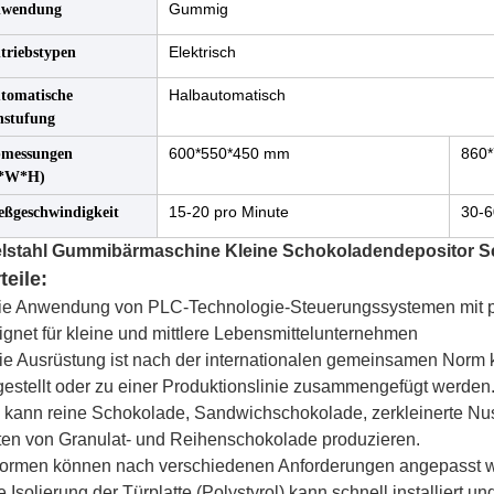
Gummig
wendung
Elektrisch
triebstypen
Halbautomatisch
tomatische
nstufung
600*550*450 mm
860
messungen
*W*H)
15-20 pro Minute
30-6
eßgeschwindigkeit
lstahl Gummibärmaschine Kleine Schokoladendepositor S
teile:
die Anwendung von PLC-Technologie-Steuerungssystemen mit 
ignet für kleine und mittlere Lebensmittelunternehmen
ie Ausrüstung ist nach der internationalen gemeinsamen Norm ko
gestellt oder zu einer Produktionslinie zusammengefügt werden
 kann reine Schokolade, Sandwichschokolade, zerkleinerte N
ten von Granulat- und Reihenschokolade produzieren.
Formen können nach verschiedenen Anforderungen angepasst 
 Isolierung der Türplatte (Polystyrol) kann schnell installiert 