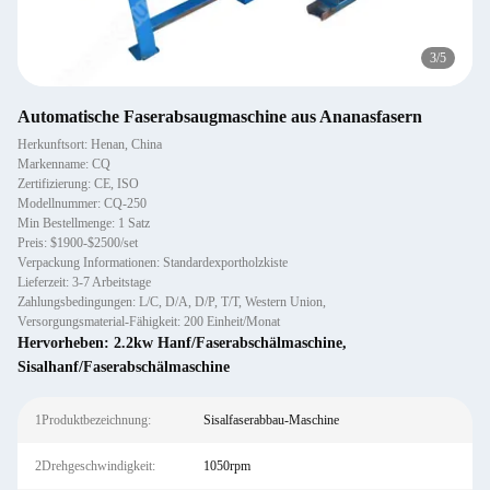
3
/
5
Automatische Faserabsaugmaschine aus Ananasfasern
Herkunftsort: Henan, China
Markenname: CQ
Zertifizierung: CE, ISO
Modellnummer: CQ-250
Min Bestellmenge: 1 Satz
Preis: $1900-$2500/set
Verpackung Informationen: Standardexportholzkiste
Lieferzeit: 3-7 Arbeitstage
Zahlungsbedingungen: L/C, D/A, D/P, T/T, Western Union,
Versorgungsmaterial-Fähigkeit: 200 Einheit/Monat
Hervorheben:
2.2kw Hanf/Faserabschälmaschine
,
Sisalhanf/Faserabschälmaschine
1Produktbezeichnung:
Sisalfaserabbau-Maschine
2Drehgeschwindigkeit:
1050rpm