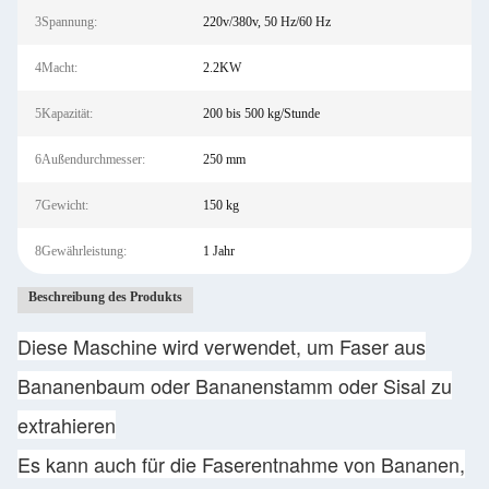
3Spannung:
220v/380v, 50 Hz/60 Hz
4Macht:
2.2KW
5Kapazität:
200 bis 500 kg/Stunde
6Außendurchmesser:
250 mm
7Gewicht:
150 kg
8Gewährleistung:
1 Jahr
Beschreibung des Produkts
Diese Maschine wird verwendet, um Faser aus
Bananenbaum oder Bananenstamm oder Sisal zu
extrahieren
Es kann auch für die Faserentnahme von Bananen,