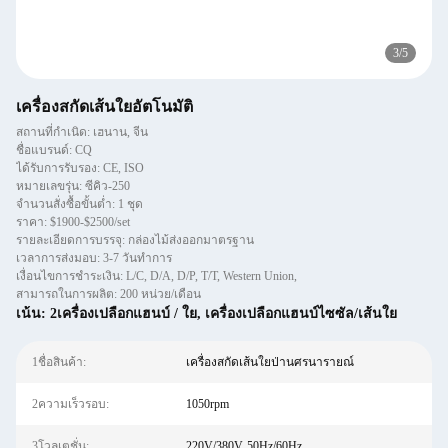
3
/
5
เครื่องสกัดเส้นใยอัตโนมัติ
สถานที่กำเนิด: เฮนาน, จีน
ชื่อแบรนด์: CQ
ได้รับการรับรอง: CE, ISO
หมายเลขรุ่น: ซีคิว-250
จำนวนสั่งซื้อขั้นต่ำ: 1 ชุด
ราคา: $1900-$2500/set
รายละเอียดการบรรจุ: กล่องไม้ส่งออกมาตรฐาน
เวลาการส่งมอบ: 3-7 วันทำการ
เงื่อนไขการชำระเงิน: L/C, D/A, D/P, T/T, Western Union,
สามารถในการผลิต: 200 หน่วย/เดือน
เน้น:
2เครื่องเปลือกแฮนบ์ / ใย
,
เครื่องเปลือกแฮนบ์ไซซัล/เส้นใย
1ชื่อสินค้า:
เครื่องสกัดเส้นใยป่านศรนารายณ์
2ความเร็วรอบ:
1050rpm
3โวลเตชั่น:
220V/380V, 50Hz/60Hz